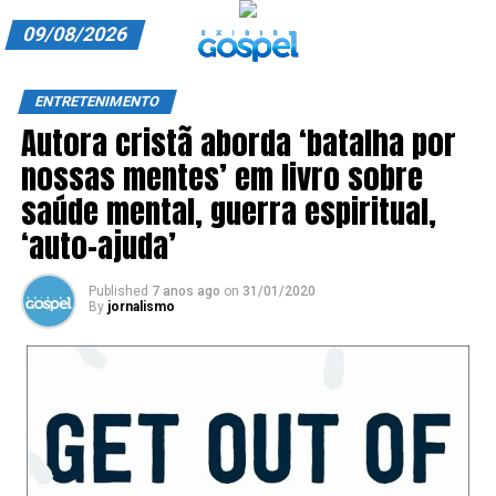
09/08/2026
A EXIBIR GOSPEL
ENTRETENIMENTO
Autora cristã aborda ‘batalha por
ANUNCIE CONOSCO
nossas mentes’ em livro sobre
ASSINE
saúde mental, guerra espiritual,
CARRINHO
‘auto-ajuda’
EDITORIAL
Published
7 anos ago
on
31/01/2020
By
jornalismo
ENTREVISTAS
EXPEDIENTE
FINALIZAR COMPRA
HOME