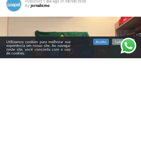
Published
1 dia ago
on
08/08/2026
By
jornalismo
SIGA NOSSAS REDES SOCIAIS
Utilizamos cookies para melhorar sua
Aceito
Saiba mais
experiência em nosso site. Ao navegar
neste site, você concorda com o uso
de cookies.
Compartilhe
A campanha de Flávio Bolsonaro (PL) decidiu produzir
vídeos específicos para diferentes grupos evangélicos,
em meio à queda da vantagem do senador sobre Luiz