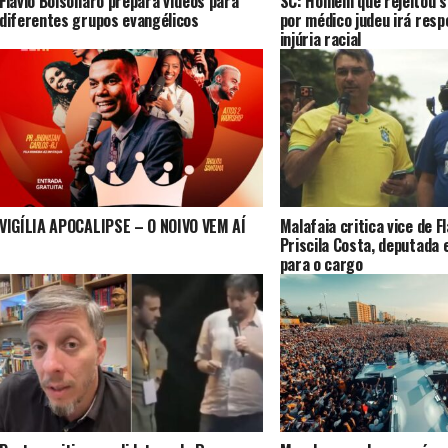
Flávio Bolsonaro prepara vídeos para
SC: Homem que rejeitou s
diferentes grupos evangélicos
por médico judeu irá resp
injúria racial
VIGÍLIA APOCALIPSE – O NOIVO VEM AÍ
Malafaia critica vice de F
Priscila Costa, deputada 
para o cargo