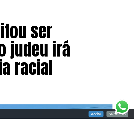
itou ser
 judeu irá
a racial
Aceito
Saiba mais