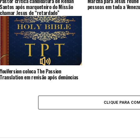
Pastor critica candidatura de Renan
Marcha para Jesus reúne 
Santos após marqueteiro do Missão
pessoas em toda a Venezu
chamar Jesus de “retardado”
YouVersion coloca The Passion
Translation em revisão após denúncias
CLIQUE PARA CO