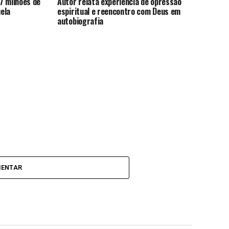
7 milhões de
Autor relata experiência de opressão
ela
espiritual e reencontro com Deus em
autobiografia
MENTAR