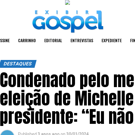
SSINE
CARRINHO
EDITORIAL
ENTREVISTAS
EXPEDIENTE
FI
DESTAQUES
Condenado pelo me
eleição de Michell
presidente: “Eu nã
Published
3 anos ago
on
30/01/2024