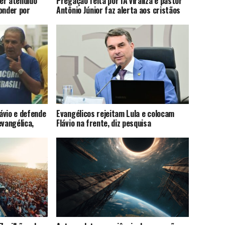
er atendido
Pregação feita por IA viraliza e pastor
onder por
Antônio Júnior faz alerta aos cristãos
lávio e defende
Evangélicos rejeitam Lula e colocam
evangélica,
Flávio na frente, diz pesquisa