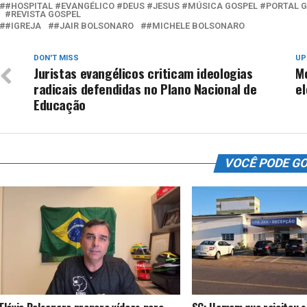
#HOSPITAL #EVANGÉLICO #DEUS #JESUS #MÚSICA GOSPEL #PORTAL 
#REVISTA GOSPEL
#IGREJA
#JAIR BOLSONARO
#MICHELE BOLSONARO
DON'T MISS
UP
Juristas evangélicos criticam ideologias
M
radicais defendidas no Plano Nacional de
e
Educação
VOCÊ PODE G