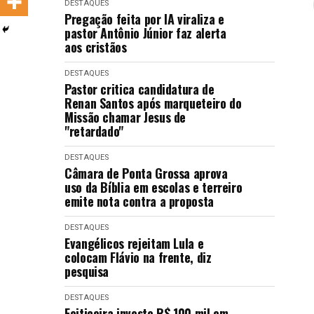
DESTAQUES
LANÇAMENTOS
Pregação feita por IA viraliza e
pastor Antônio Júnior faz alerta
aos cristãos
DESTAQUES
Pastor critica candidatura de
Renan Santos após marqueteiro do
Missão chamar Jesus de
"retardado"
DESTAQUES
Câmara de Ponta Grossa aprova
uso da Bíblia em escolas e terreiro
emite nota contra a proposta
DESTAQUES
Evangélicos rejeitam Lula e
colocam Flávio na frente, diz
pesquisa
DESTAQUES
Feiticeira investe R$ 100 mil em