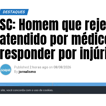
DESTAQUES
SC: Homem que reje
atendido por médico
responder por injúri
Published
2 horas ago
on
08/08/2026
By
jornalismo
SIGA NOSSAS REDES SOCIAIS
e site, você concorda com o uso de cookies.