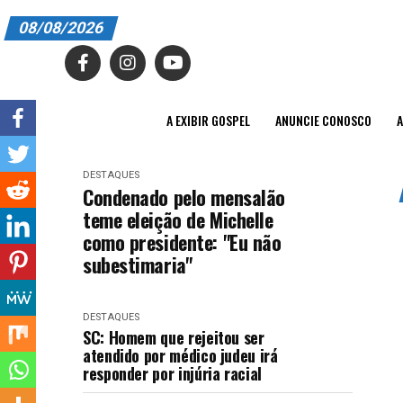
08/08/2026
A EXIBIR GOSPEL
ANUNCIE CONOSCO
A EXIBIR GOSPEL
ANUNCIE CONOSCO
A
ASSINE
DESTAQUES
CARRINHO
Condenado pelo mensalão
teme eleição de Michelle
EDITORIAL
como presidente: "Eu não
subestimaria"
ENTREVISTAS
EXPEDIENTE
DESTAQUES
SC: Homem que rejeitou ser
FINALIZAR COMPRA
atendido por médico judeu irá
responder por injúria racial
HOME