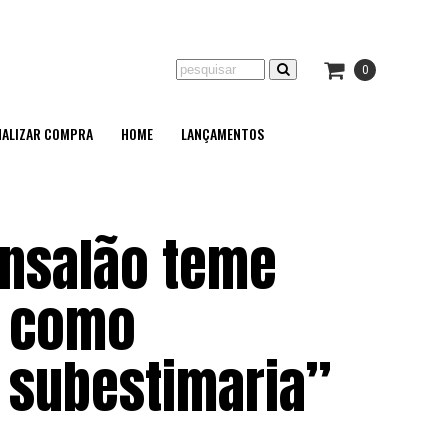
0
NALIZAR COMPRA
HOME
LANÇAMENTOS
nsalão teme
e como
o subestimaria”