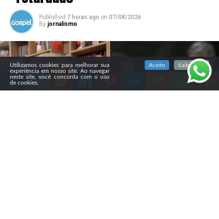
Published
7 horas ago
on
07/08/2026
By
jornalismo
SIGA NOSSAS REDES SOCIAIS
Utilizamos cookies para melhorar sua
Aceito
Saiba mais
experiência em nosso site. Ao navegar
neste site, você concorda com o uso
de cookies.
Compartilhe