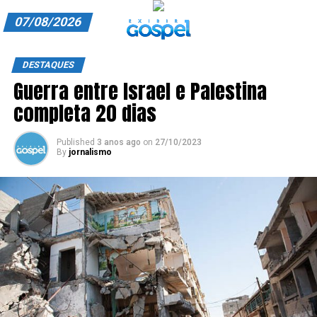
07/08/2026
A EXIBIR GOSPEL
DESTAQUES
Guerra entre Israel e Palestina
ANUNCIE CONOSCO
completa 20 dias
ASSINE
Published
3 anos ago
on
27/10/2023
CARRINHO
By
jornalismo
EDITORIAL
ENTREVISTAS
EXPEDIENTE
FINALIZAR COMPRA
HOME