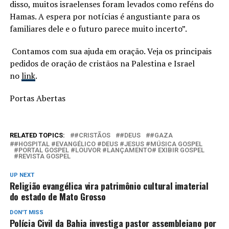
disso, muitos israelenses foram levados como reféns do
Hamas. A espera por notícias é angustiante para os
familiares dele e o futuro parece muito incerto”.
Contamos com sua ajuda em oração. Veja os principais
pedidos de oração de cristãos na Palestina e Israel
no
link
.
Portas Abertas
RELATED TOPICS:
#CRISTÃOS
#DEUS
#GAZA
#HOSPITAL #EVANGÉLICO #DEUS #JESUS #MÚSICA GOSPEL
#PORTAL GOSPEL #LOUVOR #LANÇAMENTO# EXIBIR GOSPEL
#REVISTA GOSPEL
UP NEXT
Religião evangélica vira patrimônio cultural imaterial
do estado de Mato Grosso
DON'T MISS
Polícia Civil da Bahia investiga pastor assembleiano por