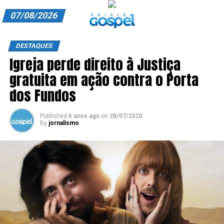
07/08/2026
A EXIBIR GOSPEL
DESTAQUES
Igreja perde direito à Justiça
ANUNCIE CONOSCO
gratuita em ação contra o Porta
ASSINE
dos Fundos
CARRINHO
Published
6 anos ago
on
28/07/2020
By
jornalismo
EDITORIAL
ENTREVISTAS
EXPEDIENTE
FINALIZAR COMPRA
HOME