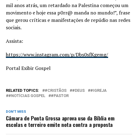
mil anos atrás, um retardado na Palestina começou um
movimento e hoje essa p0rr@ manda no mundo!”, frase
que gerou críticas e manifestações de repúdio nas redes
sociais.
Assista:
https://www.instagram.com/p/Dbs0sfKgemg/
Portal Exibir Gospel
RELATED TOPICS:
#CRISTÃOS
#DEUS
#IGREJA
#NOTÍCIAS GOSPEL
#PASTOR
DON'T MISS
Câmara de Ponta Grossa aprova uso da Bíblia em
escolas e terreiro emite nota contra a proposta