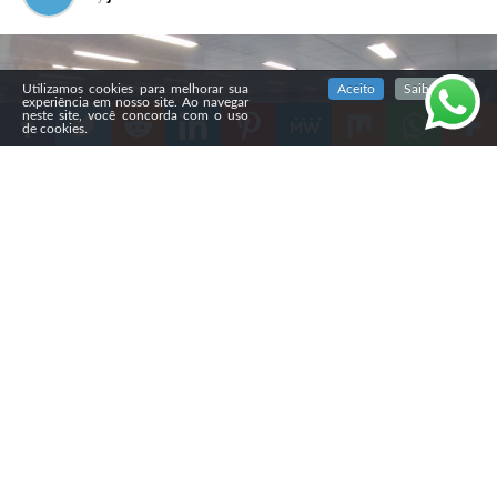
SIGA NOSSAS REDES SOCIAIS
Utilizamos cookies para melhorar sua
Aceito
Saiba mais
experiência em nosso site. Ao navegar
neste site, você concorda com o uso
de cookies.
Compartilhe
A Câmara Municipal de Ponta Grossa aprovou, na
segunda-feira (3), em primeira votação, o Projeto de Lei
nº 458/2025, que autoriza o uso da Bíblia como material