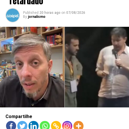
“retardado”
Published
20 horas ago
on
07/08/2026
By
jornalismo
Compartilhe