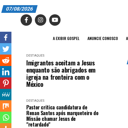
07/08/2026
A EXIBIR GOSPEL
ANUNCIE CONOSCO
A EXIBIR GOSPEL
ANUNCIE CONOSCO
A
ASSINE
DESTAQUES
CARRINHO
Imigrantes aceitam a Jesus
enquanto são abrigados em
EDITORIAL
igreja na fronteira com o
México
ENTREVISTAS
EXPEDIENTE
DESTAQUES
Pastor critica candidatura de
FINALIZAR COMPRA
Renan Santos após marqueteiro do
Missão chamar Jesus de
HOME
"retardado"