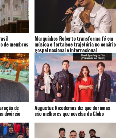
asil
Marquinhos Roberto transforma fé em
to de membros
música e fortalece trajetória no cenário
gospel nacional e internacional
aração de
Augustus Nicodemus diz que doramas
a divórcio
são melhores que novelas da Globo