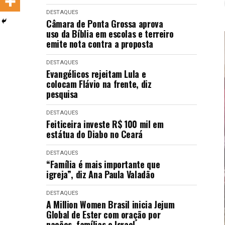
LANÇAMENTOS
DESTAQUES
Câmara de Ponta Grossa aprova
uso da Bíblia em escolas e terreiro
emite nota contra a proposta
DESTAQUES
Evangélicos rejeitam Lula e
colocam Flávio na frente, diz
pesquisa
DESTAQUES
Feiticeira investe R$ 100 mil em
estátua do Diabo no Ceará
DESTAQUES
“Família é mais importante que
igreja”, diz Ana Paula Valadão
DESTAQUES
A Million Women Brasil inicia Jejum
Global de Ester com oração por
nações, famílias e Israel