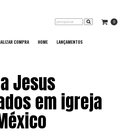
0
NALIZAR COMPRA
HOME
LANÇAMENTOS
 a Jesus
ados em igreja
 México