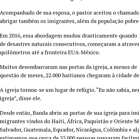
Acompanhado de sua esposa, o pastor aceitou o chamado 
abrigar também os imigrantes, além da população pobre 
Em 2016, essa abordagem mudou drasticamente quando m
de desastres naturais consecutivos, começaram a atrave
quilômetros até a fronteira EUA-México.
Muitos desembarcaram nas portas da igreja, a menos de 
questão de meses, 22.000 haitianos chegaram à cidade de
A igreja tornou-se um lugar de refúgio. “Eu não sabia, n
igreja”, disse ele.
Desde então, Banda abriu as portas de sua igreja para 
migrantes vindos do Haiti, África, Paquistão e Oriente 
Salvador, Guatemala, Equador, Nicarágua, Colômbia e algu
estimamos que cerca de 35.000 pessoas passaram facilmen