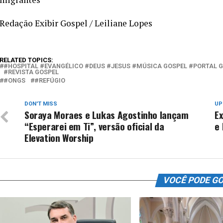
Redação Exibir Gospel / Leiliane Lopes
RELATED TOPICS:
#HOSPITAL #EVANGÉLICO #DEUS #JESUS #MÚSICA GOSPEL #PORTAL 
#REVISTA GOSPEL
#ONGS
#REFÚGIO
DON'T MISS
UP
Soraya Moraes e Lukas Agostinho lançam
Ex
“Esperarei em Ti”, versão oficial da
e
Elevation Worship
VOCÊ PODE G