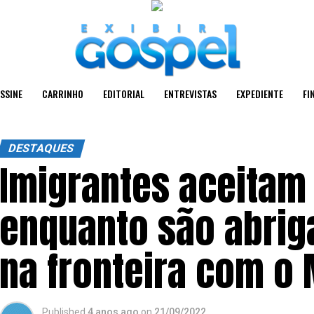
SSINE
CARRINHO
EDITORIAL
ENTREVISTAS
EXPEDIENTE
FI
DESTAQUES
Imigrantes aceitam
enquanto são abrig
na fronteira com o
Published
4 anos ago
on
21/09/2022