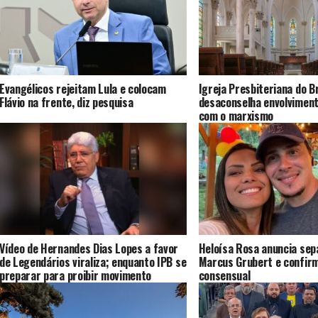
Evangélicos rejeitam Lula e colocam
Igreja Presbiteriana do Br
Flávio na frente, diz pesquisa
desaconselha envolvimen
com o marxismo
Vídeo de Hernandes Dias Lopes a favor
Heloísa Rosa anuncia sep
de Legendários viraliza; enquanto IPB se
Marcus Grubert e confirm
preparar para proibir movimento
consensual