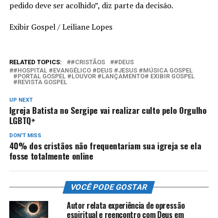
pedido deve ser acolhido”, diz parte da decisão.
Exibir Gospel / Leiliane Lopes
RELATED TOPICS:
#CRISTÃOS
#DEUS
#HOSPITAL #EVANGÉLICO #DEUS #JESUS #MÚSICA GOSPEL
#PORTAL GOSPEL #LOUVOR #LANÇAMENTO# EXIBIR GOSPEL
#REVISTA GOSPEL
UP NEXT
Igreja Batista no Sergipe vai realizar culto pelo Orgulho
LGBTQ+
DON'T MISS
40% dos cristãos não frequentariam sua igreja se ela
fosse totalmente online
VOCÊ PODE GOSTAR
Autor relata experiência de opressão
espiritual e reencontro com Deus em