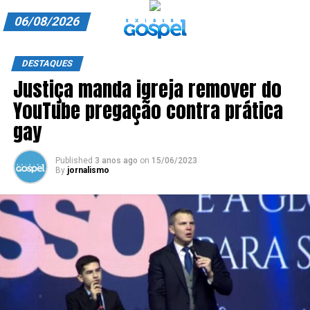
06/08/2026
A EXIBIR GOSPEL
DESTAQUES
Justiça manda igreja remover do
ANUNCIE CONOSCO
YouTube pregação contra prática
ASSINE
gay
CARRINHO
Published
3 anos ago
on
15/06/2023
By
jornalismo
EDITORIAL
ENTREVISTAS
EXPEDIENTE
FINALIZAR COMPRA
HOME