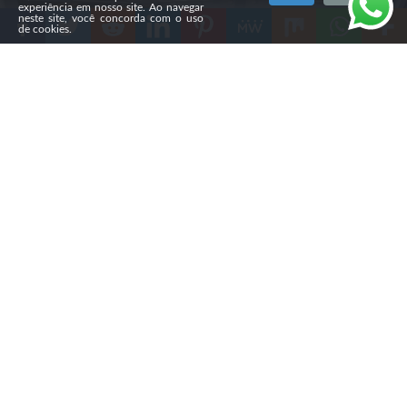
experiência em nosso site. Ao navegar
neste site, você concorda com o uso
de cookies.
Compartilhe
A Câmara Municipal de Ponta Grossa aprovou, na
segunda-feira (3), em primeira votação, o Projeto de Lei
nº 458/2025, que autoriza o uso da Bíblia como material
paradidático nas escolas do município. A proposta, de
autoria do vereador Pastor Ezequiel (Pode), prevê a
utilização do livro em atividades de História, Filosofia,
Literatura e outras disciplinas, com participação