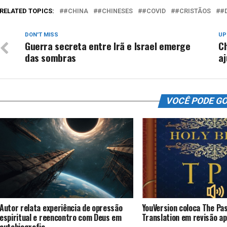
RELATED TOPICS:
#CHINA
#CHINESES
#COVID
#CRISTÃOS
#
DON'T MISS
UP
Guerra secreta entre Irã e Israel emerge
Ch
das sombras
aj
VOCÊ PODE G
Autor relata experiência de opressão
YouVersion coloca The Pa
espiritual e reencontro com Deus em
Translation em revisão a