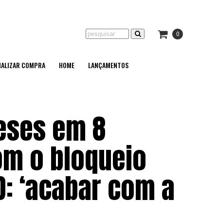
0
NALIZAR COMPRA
HOME
LANÇAMENTOS
eses em 8
om o bloqueio
D: ‘acabar com a