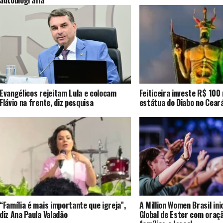
autobiografia
Evangélicos rejeitam Lula e colocam
Feiticeira investe R$ 100
Flávio na frente, diz pesquisa
estátua do Diabo no Cear
“Família é mais importante que igreja”,
A Million Women Brasil ini
diz Ana Paula Valadão
Global de Ester com oraç