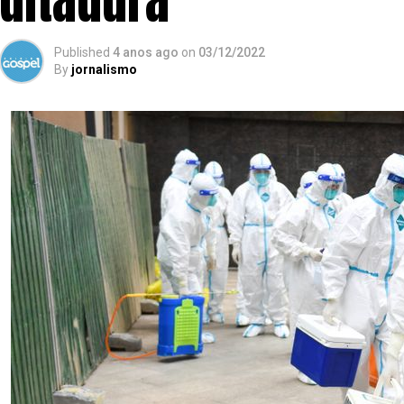
ditadura’
Published
4 anos ago
on
03/12/2022
By
jornalismo