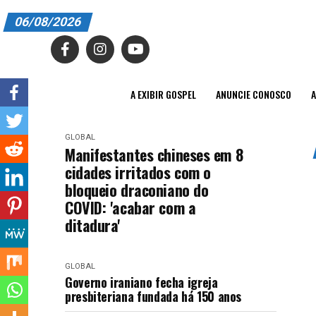
06/08/2026
A EXIBIR GOSPEL
ANUNCIE CONOSCO
A EXIBIR GOSPEL
ANUNCIE CONOSCO
A
ASSINE
GLOBAL
CARRINHO
Manifestantes chineses em 8
cidades irritados com o
EDITORIAL
bloqueio draconiano do
COVID: 'acabar com a
ENTREVISTAS
ditadura'
EXPEDIENTE
FINALIZAR COMPRA
GLOBAL
Governo iraniano fecha igreja
presbiteriana fundada há 150 anos
HOME