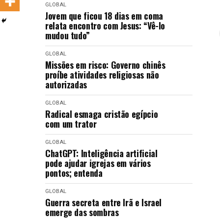
GLOBAL
LANÇAMENTOS
Jovem que ficou 18 dias em coma
relata encontro com Jesus: “Vê-lo
mudou tudo”
GLOBAL
Missões em risco: Governo chinês
proíbe atividades religiosas não
autorizadas
GLOBAL
Radical esmaga cristão egípcio
com um trator
GLOBAL
ChatGPT: Inteligência artificial
pode ajudar igrejas em vários
pontos; entenda
GLOBAL
Guerra secreta entre Irã e Israel
emerge das sombras