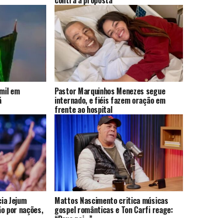
contra a proposta
 mil em
Pastor Marquinhos Menezes segue
á
internado, e fiéis fazem oração em
frente ao hospital
cia Jejum
Mattos Nascimento critica músicas
ão por nações,
gospel românticas e Ton Carfi reage: