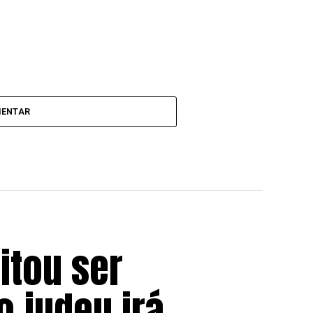
MENTAR
itou ser
 judeu irá