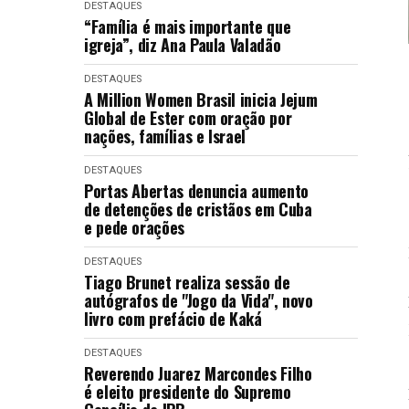
DESTAQUES
“Família é mais importante que
igreja”, diz Ana Paula Valadão
DESTAQUES
A Million Women Brasil inicia Jejum
Global de Ester com oração por
nações, famílias e Israel
DESTAQUES
Portas Abertas denuncia aumento
de detenções de cristãos em Cuba
e pede orações
DESTAQUES
Tiago Brunet realiza sessão de
autógrafos de "Jogo da Vida", novo
livro com prefácio de Kaká
DESTAQUES
Reverendo Juarez Marcondes Filho
é eleito presidente do Supremo