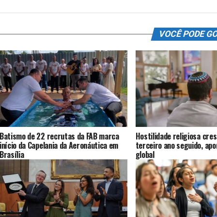
VOCÊ PODE G
Batismo de 22 recrutas da FAB marca
Hostilidade religiosa cres
início da Capelania da Aeronáutica em
terceiro ano seguido, ap
Brasília
global