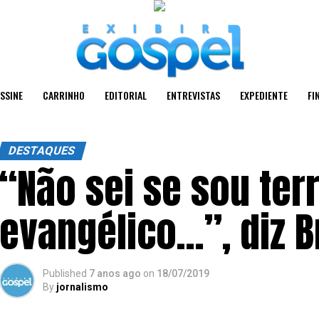
SSINE
CARRINHO
EDITORIAL
ENTREVISTAS
EXPEDIENTE
FI
DESTAQUES
“Não sei se sou ter
evangélico…”, diz B
Published
7 anos ago
on
18/07/2019
By
jornalismo