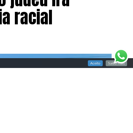
a racial
Aceito
Saiba mais