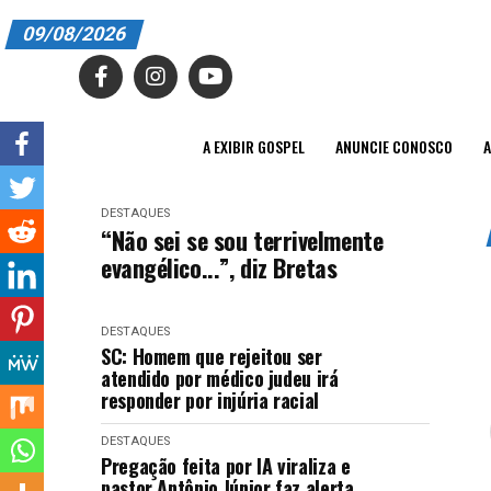
09/08/2026
A EXIBIR GOSPEL
ANUNCIE CONOSCO
A EXIBIR GOSPEL
ANUNCIE CONOSCO
A
ASSINE
DESTAQUES
CARRINHO
“Não sei se sou terrivelmente
evangélico...”, diz Bretas
EDITORIAL
ENTREVISTAS
DESTAQUES
SC: Homem que rejeitou ser
EXPEDIENTE
atendido por médico judeu irá
responder por injúria racial
FINALIZAR COMPRA
DESTAQUES
Pregação feita por IA viraliza e
HOME
pastor Antônio Júnior faz alerta