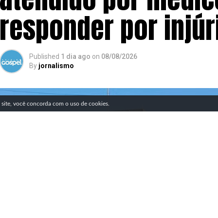
responder por injúri
Published
1 dia ago
on
08/08/2026
By
jornalismo
SIGA NOSSAS REDES SOCIAIS
e site, você concorda com o uso de cookies.