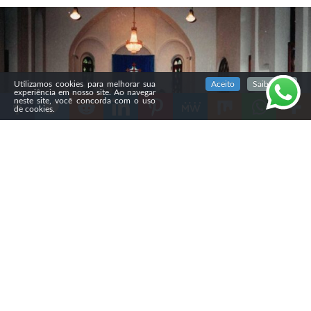
SIGA NOSSAS REDES SOCIAIS
Utilizamos cookies para melhorar sua
Aceito
Saiba mais
experiência em nosso site. Ao navegar
neste site, você concorda com o uso
de cookies.
Compartilhe
O governo do Irã fechou, nas últimas semanas, a
Igreja
Evangélica de São Pedro, em Teerã,
considerada a igreja
protestante mais antiga do país, com cerca de 150 anos
de história. As autoridades também lacraram escritórios