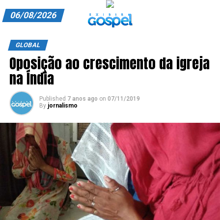
06/08/2026
A EXIBIR GOSPEL
GLOBAL
Oposição ao crescimento da igreja
ANUNCIE CONOSCO
na Índia
ASSINE
Published
7 anos ago
on
07/11/2019
CARRINHO
By
jornalismo
EDITORIAL
ENTREVISTAS
EXPEDIENTE
FINALIZAR COMPRA
HOME