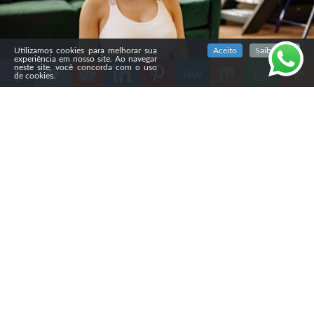
SIGA NOSSAS REDES SOCIAIS
Utilizamos cookies para melhorar sua
Aceito
Saiba mais
experiência em nosso site. Ao navegar
neste site, você concorda com o uso
de cookies.
Compartilhe
O instituto PoderData divulgou em 1º de fevereiro de
2026 que 68% dos brasileiros são contrários à liberação
do
aborto
no país. O levantamento foi feito entre 24 e
26 de janeiro, em 111 municípios das 27 Unidades