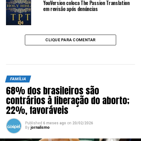
YouVersion coloca The Passion Translation
em revisão após denúncias
CLIQUE PARA COMENTAR
FAMÍLIA
68% dos brasileiros são
contrários à liberação do aborto;
22%, favoráveis
Published
6 meses ago
on
20/02/2026
By
jornalismo