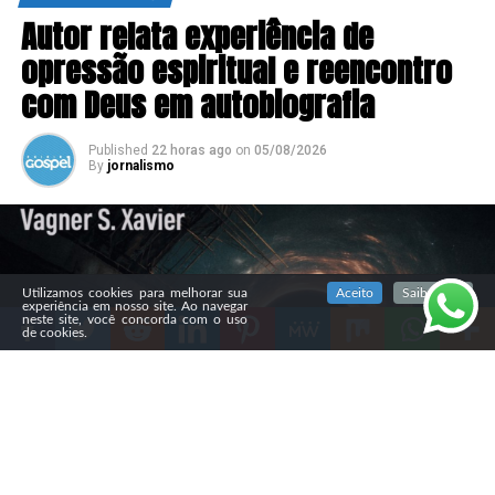
Autor relata experiência de
opressão espiritual e reencontro
com Deus em autobiografia
Published
22 horas ago
on
05/08/2026
By
jornalismo
SIGA NOSSAS REDES SOCIAIS
Utilizamos cookies para melhorar sua
Aceito
Saiba mais
experiência em nosso site. Ao navegar
neste site, você concorda com o uso
de cookies.