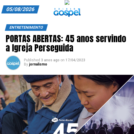
05/08/2026
A EXIBIR GOSPEL
ENTRETENIMENTO
PORTAS ABERTAS: 45 anos servindo
ANUNCIE CONOSCO
a Igreja Perseguida
ASSINE
Published
3 anos ago
on
17/04/2023
CARRINHO
By
jornalismo
EDITORIAL
ENTREVISTAS
EXPEDIENTE
FINALIZAR COMPRA
HOME