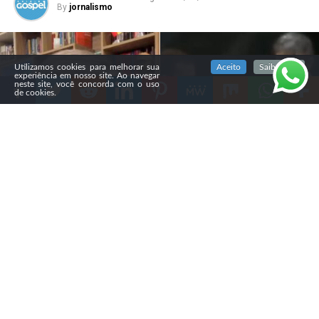
By
jornalismo
SIGA NOSSAS REDES SOCIAIS
Utilizamos cookies para melhorar sua
Aceito
Saiba mais
experiência em nosso site. Ao navegar
neste site, você concorda com o uso
de cookies.
Compartilhe
O pastor Gustavo Knauer, da Assembleia de Deus Vitória
em Cristo (Advec) Alphaville, criticou a candidatura de