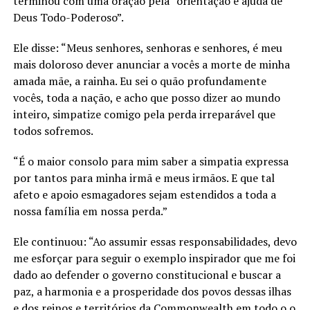
terminou com uma oração pela “orientação e ajuda de
Deus Todo-Poderoso”.
Ele disse: “Meus senhores, senhoras e senhores, é meu
mais doloroso dever anunciar a vocês a morte de minha
amada mãe, a rainha. Eu sei o quão profundamente
vocês, toda a nação, e acho que posso dizer ao mundo
inteiro, simpatize comigo pela perda irreparável que
todos sofremos.
“É o maior consolo para mim saber a simpatia expressa
por tantos para minha irmã e meus irmãos. E que tal
afeto e apoio esmagadores sejam estendidos a toda a
nossa família em nossa perda.”
Ele continuou: “Ao assumir essas responsabilidades, devo
me esforçar para seguir o exemplo inspirador que me foi
dado ao defender o governo constitucional e buscar a
paz, a harmonia e a prosperidade dos povos dessas ilhas
e dos reinos e territórios da Commonwealth em todo o o