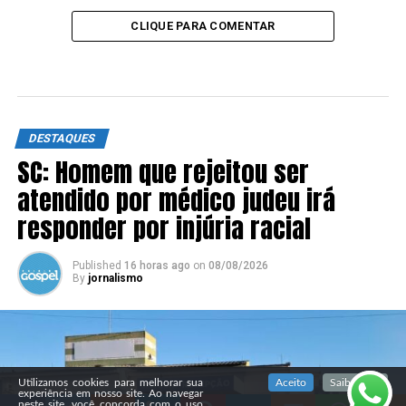
CLIQUE PARA COMENTAR
DESTAQUES
SC: Homem que rejeitou ser
atendido por médico judeu irá
responder por injúria racial
Published
16 horas ago
on
08/08/2026
By
jornalismo
SIGA NOSSAS REDES SOCIAIS
Utilizamos cookies para melhorar sua
Aceito
Saiba mais
experiência em nosso site. Ao navegar
neste site, você concorda com o uso