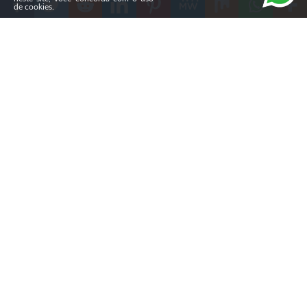
de cookies.
Compartilhe
Na noite de sábado (1º), um
morador de Caçador (SC)
insultou um médico venezuelano que usava uma quipá
durante atendimento na UPA do bairro Berger. O
paciente foi denunciado pelo Ministério Público de
Santa Catarina (MPSC) e agora responde por dois crimes
de injúria racial.
Segundo a investigação, o homem procurou a unidade
para tratar um quadro de hipertensão. Ao perceber que