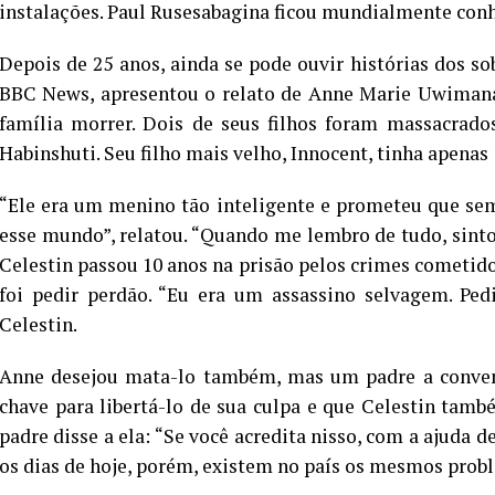
instalações. Paul Rusesabagina ficou mundialmente conh
Depois de 25 anos, ainda se pode ouvir histórias dos 
BBC News, apresentou o relato de Anne Marie Uwimana.
família morrer. Dois de seus filhos foram massacrado
Habinshuti. Seu filho mais velho, Innocent, tinha apenas 
“Ele era um menino tão inteligente e prometeu que se
esse mundo”, relatou. “Quando me lembro de tudo, sinto
Celestin passou 10 anos na prisão pelos crimes cometidos
foi pedir perdão. “Eu era um assassino selvagem. Ped
Celestin.
Anne desejou mata-lo também, mas um padre a convenc
chave para libertá-lo de sua culpa e que Celestin tamb
padre disse a ela: “Se você acredita nisso, com a ajuda d
os dias de hoje, porém, existem no país os mesmos probl