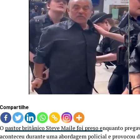
Compartilhe
O
pastor britânico Steve Maile foi preso e
nquanto pregava
aconteceu durante uma abordagem policial e provocou de