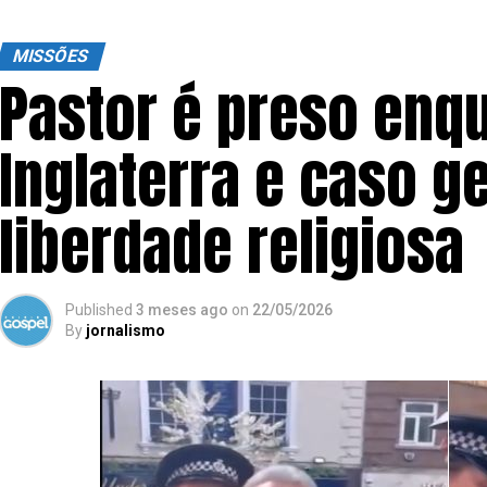
MISSÕES
Pastor é preso enq
Inglaterra e caso g
liberdade religiosa
Published
3 meses ago
on
22/05/2026
By
jornalismo