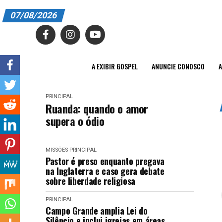
07/08/2026
A EXIBIR GOSPEL
ANUNCIE CONOSCO
A EXIBIR GOSPEL
ANUNCIE CONOSCO
A
ASSINE
PRINCIPAL
CARRINHO
Ruanda: quando o amor
supera o ódio
EDITORIAL
ENTREVISTAS
MISSÕES
PRINCIPAL
Pastor é preso enquanto pregava
EXPEDIENTE
na Inglaterra e caso gera debate
sobre liberdade religiosa
FINALIZAR COMPRA
PRINCIPAL
Campo Grande amplia Lei do
HOME
Silêncio e inclui igrejas em áreas