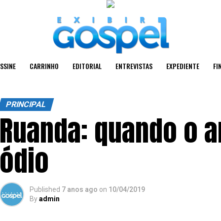
SSINE
CARRINHO
EDITORIAL
ENTREVISTAS
EXPEDIENTE
FI
PRINCIPAL
Ruanda: quando o a
ódio
Published
7 anos ago
on
10/04/2019
By
admin