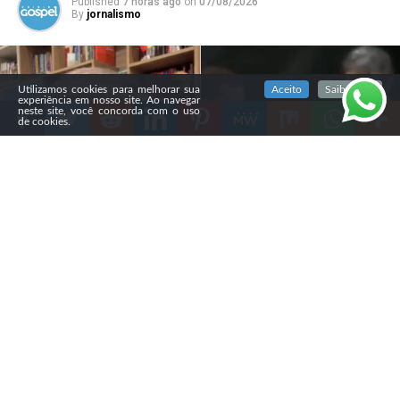
Published
7 horas ago
on
07/08/2026
By
jornalismo
SIGA NOSSAS REDES SOCIAIS
Utilizamos cookies para melhorar sua
Aceito
Saiba mais
experiência em nosso site. Ao navegar
neste site, você concorda com o uso
de cookies.
Compartilhe
O pastor Gustavo Knauer, da Assembleia de Deus Vitória