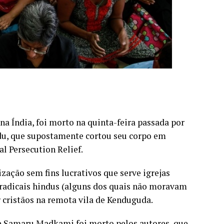
na Índia, foi morto na quinta-feira passada por
ndu, que supostamente cortou seu corpo em
l Persecution Relief.
zação sem fins lucrativos que serve igrejas
radicais hindus (alguns dos quais não moravam
r cristãos na remota vila de Kenduguda.
ie Samaru Madkami foi morto pelos autores, que