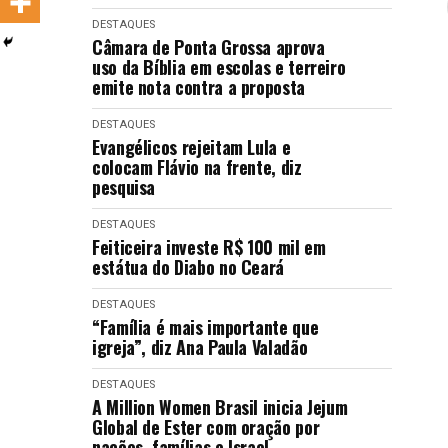
LANÇAMENTOS
DESTAQUES
Câmara de Ponta Grossa aprova
uso da Bíblia em escolas e terreiro
emite nota contra a proposta
DESTAQUES
Evangélicos rejeitam Lula e
colocam Flávio na frente, diz
pesquisa
DESTAQUES
Feiticeira investe R$ 100 mil em
estátua do Diabo no Ceará
DESTAQUES
“Família é mais importante que
igreja”, diz Ana Paula Valadão
DESTAQUES
A Million Women Brasil inicia Jejum
Global de Ester com oração por
nações, famílias e Israel