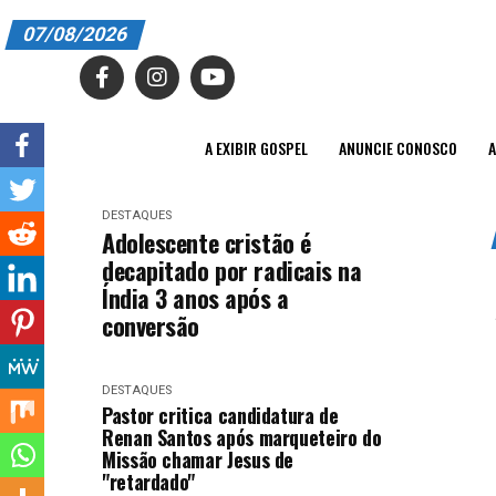
07/08/2026
A EXIBIR GOSPEL
ANUNCIE CONOSCO
A EXIBIR GOSPEL
ANUNCIE CONOSCO
A
ASSINE
DESTAQUES
CARRINHO
Adolescente cristão é
decapitado por radicais na
EDITORIAL
Índia 3 anos após a
conversão
ENTREVISTAS
EXPEDIENTE
DESTAQUES
Pastor critica candidatura de
FINALIZAR COMPRA
Renan Santos após marqueteiro do
Missão chamar Jesus de
HOME
"retardado"