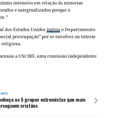
onismo intensivo em relação às minorias
norados e marginalizados porque o
os. ”
nal dos Estados Unidos
instou
o Departamento
pecial preocupação” por se envolver ou tolerar
 religiosa.
 acusou a USCIRF, uma comissão independente
 NEXT
onheça os 5 grupos extremistas que mais
erseguem cristãos