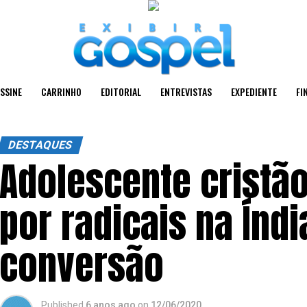
SSINE
CARRINHO
EDITORIAL
ENTREVISTAS
EXPEDIENTE
FI
DESTAQUES
Adolescente cristã
por radicais na Índ
conversão
Published
6 anos ago
on
12/06/2020