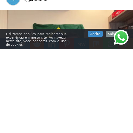
SIGA NOSSAS REDES SOCIAIS
Utilizamos cookies para melhorar sua
Aceito
Saiba mais
experiência em nosso site. Ao navegar
neste site, você concorda com o uso
de cookies.
Compartilhe
A campanha de Flávio Bolsonaro (PL) decidiu produzir
vídeos específicos para diferentes grupos evangélicos,
em meio à queda da vantagem do senador sobre Luiz