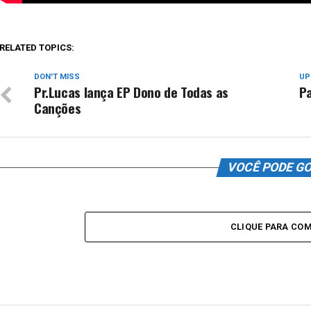
RELATED TOPICS:
DON'T MISS
UP
Pr.Lucas lança EP Dono de Todas as
Pa
Canções
VOCÊ PODE G
CLIQUE PARA CO