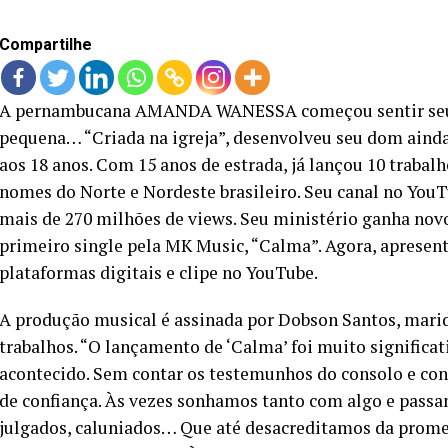
Compartilhe
A pernambucana AMANDA WANESSA começou sentir seu c
pequena… “Criada na igreja”, desenvolveu seu dom ainda
aos 18 anos. Com 15 anos de estrada, já lançou 10 traba
nomes do Norte e Nordeste brasileiro. Seu canal no YouT
mais de 270 milhões de views. Seu ministério ganha no
primeiro single pela MK Music, “Calma”. Agora, apresent
plataformas digitais e clipe no YouTube.
A produção musical é assinada por Dobson Santos, marid
trabalhos. “O lançamento de ‘Calma’ foi muito significa
acontecido. Sem contar os testemunhos do consolo e co
de confiança. Às vezes sonhamos tanto com algo e pass
julgados, caluniados… Que até desacreditamos da prome