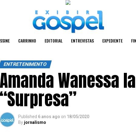
SSINE
CARRINHO
EDITORIAL
ENTREVISTAS
EXPEDIENTE
FI
ENTRETENIMENTO
Amanda Wanessa la
“Surpresa”
Published
6 anos ago
on
18/05/2020
By
jornalismo