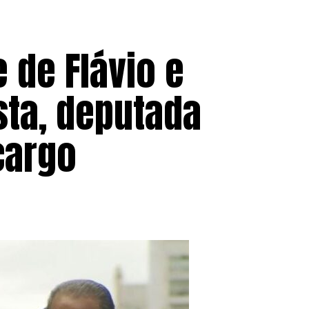
e de Flávio e
sta, deputada
cargo