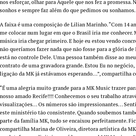
nos esforçar, olhar para Àquele que nos fez a promessa.
sonhos e sempre faz além do que pedimos ou sonhamos…”
A faixa é uma composição de Lilian Marinho. “Com 14 an
me colocar num lugar em que o Brasil iria me conhecer. 
música iria chegar primeiro. E hoje eu estou vendo concr
não queríamos fazer nada que não fosse para a glória de
está no controle Dele. Uma pessoa também disse ao meu 
contrato de uma gravadora grande. Estou Eu no negócio, 
ligação da MK já estávamos esperando…”, compartilha 
“É uma alegria muito grande para a MK Music trazer par
nosso amado Recife!!!! Conhecemos o seu trabalho atravé
visualizações… Os números são impressionantes… Sent
este ministério tão consistente. Quando soubemos també
parte da família MK, tudo se encaixou perfeitamente. Fic
compartilha Marina de Oliveira, diretora artística da MK