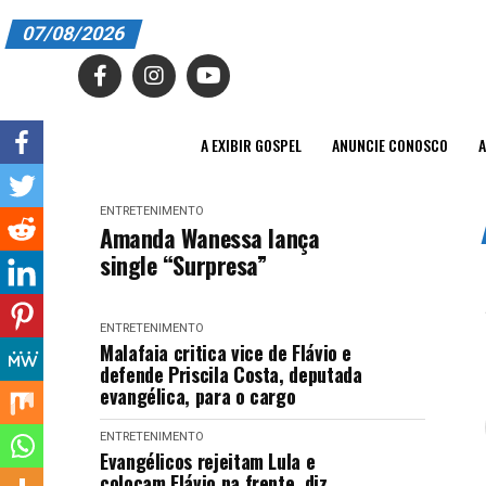
07/08/2026
A EXIBIR GOSPEL
ANUNCIE CONOSCO
A EXIBIR GOSPEL
ANUNCIE CONOSCO
A
ASSINE
ENTRETENIMENTO
CARRINHO
Amanda Wanessa lança
single “Surpresa”
EDITORIAL
ENTREVISTAS
ENTRETENIMENTO
Malafaia critica vice de Flávio e
EXPEDIENTE
defende Priscila Costa, deputada
evangélica, para o cargo
FINALIZAR COMPRA
ENTRETENIMENTO
Evangélicos rejeitam Lula e
HOME
colocam Flávio na frente, diz