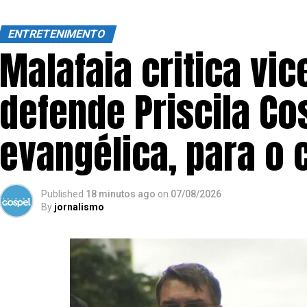
ENTRETENIMENTO
Malafaia critica vic
defende Priscila Co
evangélica, para o 
Published
18 minutos ago
on
07/08/2026
By
jornalismo