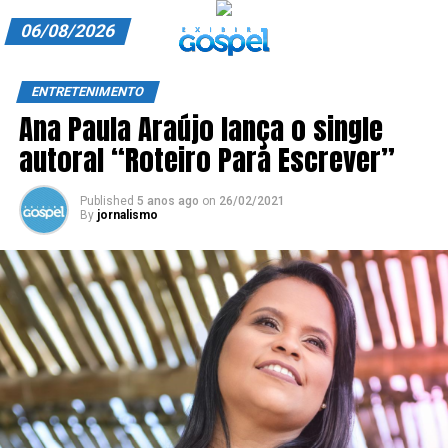
06/08/2026
A EXIBIR GOSPEL
ENTRETENIMENTO
Ana Paula Araújo lança o single
ANUNCIE CONOSCO
autoral “Roteiro Para Escrever”
ASSINE
Published
5 anos ago
on
26/02/2021
CARRINHO
By
jornalismo
EDITORIAL
ENTREVISTAS
EXPEDIENTE
FINALIZAR COMPRA
HOME