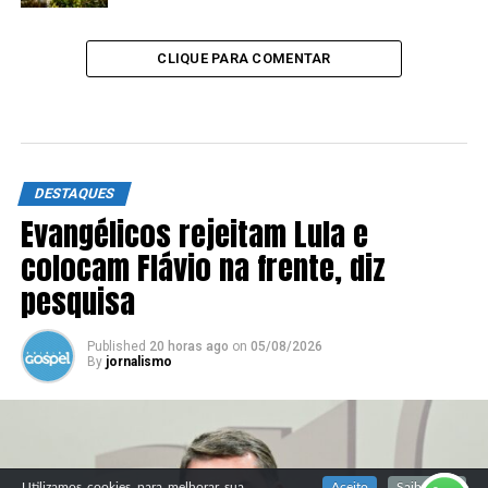
CLIQUE PARA COMENTAR
DESTAQUES
Evangélicos rejeitam Lula e
colocam Flávio na frente, diz
pesquisa
Published
20 horas ago
on
05/08/2026
By
jornalismo
SIGA NOSSAS REDES SOCIAIS
Utilizamos cookies para melhorar sua
Aceito
Saiba mais