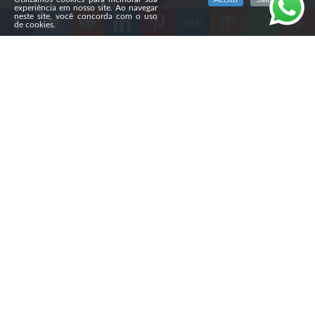
experiência em nosso site. Ao navegar
neste site, você concorda com o uso
de cookies.
Compartilhe
Na segunda-feira (3), o
BTG Pactual e a Nexus
divulgaram uma pesquisa nacional que mostra que os
eleitores evangélicos são o grupo religioso com maior
rejeição ao presidente Luiz Inácio Lula da Silva (PT).
Segundo o levantamento, 63% afirmam que “não
votariam nele de jeito nenhum”, enquanto 36% dizem