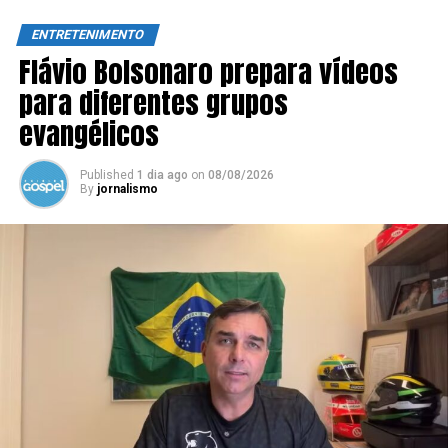
ENTRETENIMENTO
Flávio Bolsonaro prepara vídeos
para diferentes grupos
evangélicos
Published
1 dia ago
on
08/08/2026
By
jornalismo