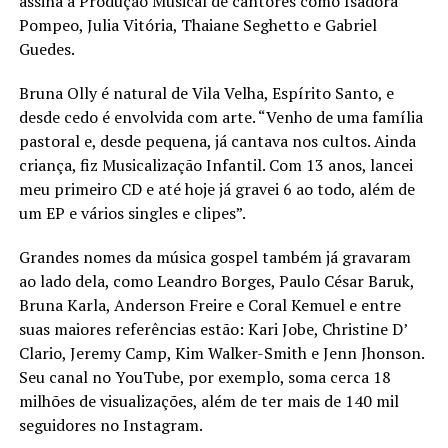
assina a Produção Musical de cantores como Isadora
Pompeo, Julia Vitória, Thaiane Seghetto e Gabriel
Guedes.
Bruna Olly é natural de Vila Velha, Espírito Santo, e
desde cedo é envolvida com arte. “Venho de uma família
pastoral e, desde pequena, já cantava nos cultos. Ainda
criança, fiz Musicalização Infantil. Com 13 anos, lancei
meu primeiro CD e até hoje já gravei 6 ao todo, além de
um EP e vários singles e clipes”.
Grandes nomes da música gospel também já gravaram
ao lado dela, como Leandro Borges, Paulo César Baruk,
Bruna Karla, Anderson Freire e Coral Kemuel e entre
suas maiores referências estão: Kari Jobe, Christine D’
Clario, Jeremy Camp, Kim Walker-Smith e Jenn Jhonson.
Seu canal no YouTube, por exemplo, soma cerca 18
milhões de visualizações, além de ter mais de 140 mil
seguidores no Instagram.