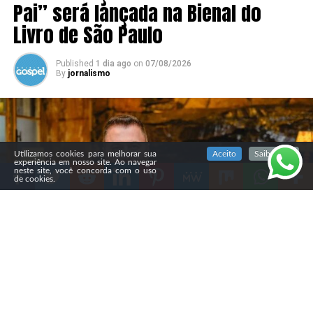
Pai” será lançada na Bienal do
Livro de São Paulo
Published
1 dia ago
on
07/08/2026
By
jornalismo
SIGA NOSSAS REDES SOCIAIS
Utilizamos cookies para melhorar sua
Aceito
Saiba mais
experiência em nosso site. Ao navegar
neste site, você concorda com o uso
de cookies.