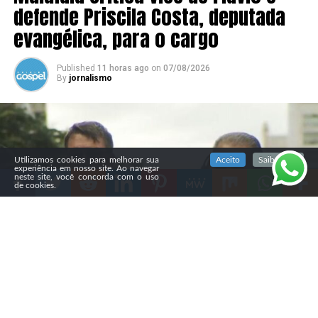
defende Priscila Costa, deputada
evangélica, para o cargo
Published
11 horas ago
on
07/08/2026
By
jornalismo
SIGA NOSSAS REDES SOCIAIS
Utilizamos cookies para melhorar sua
Aceito
Saiba mais
experiência em nosso site. Ao navegar
neste site, você concorda com o uso
de cookies.