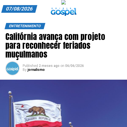
07/08/2026
A EXIBIR GOSPEL
ENTRETENIMENTO
Califórnia avança com projeto
ANUNCIE CONOSCO
para reconhecer feriados
ASSINE
muçulmanos
CARRINHO
Published
2 meses ago
on
06/06/2026
By
jornalismo
EDITORIAL
ENTREVISTAS
EXPEDIENTE
FINALIZAR COMPRA
HOME