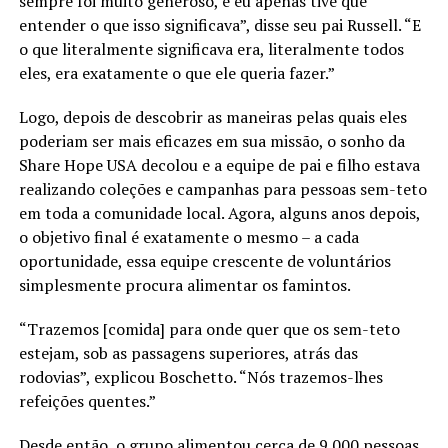
sempre foi muito generoso, e eu apenas tive que
entender o que isso significava”, disse seu pai Russell. “E
o que literalmente significava era, literalmente todos
eles, era exatamente o que ele queria fazer.”
Logo, depois de descobrir as maneiras pelas quais eles
poderiam ser mais eficazes em sua missão, o sonho da
Share Hope USA decolou e a equipe de pai e filho estava
realizando coleções e campanhas para pessoas sem-teto
em toda a comunidade local. Agora, alguns anos depois,
o objetivo final é exatamente o mesmo – a cada
oportunidade, essa equipe crescente de voluntários
simplesmente procura alimentar os famintos.
“Trazemos [comida] para onde quer que os sem-teto
estejam, sob as passagens superiores, atrás das
rodovias”, explicou Boschetto. “Nós trazemos-lhes
refeições quentes.”
Desde então, o grupo alimentou cerca de 9.000 pessoas