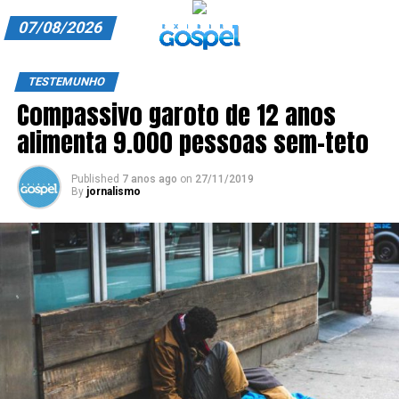
07/08/2026
A EXIBIR GOSPEL
TESTEMUNHO
Compassivo garoto de 12 anos
ANUNCIE CONOSCO
alimenta 9.000 pessoas sem-teto
ASSINE
Published
7 anos ago
on
27/11/2019
CARRINHO
By
jornalismo
EDITORIAL
ENTREVISTAS
EXPEDIENTE
FINALIZAR COMPRA
HOME