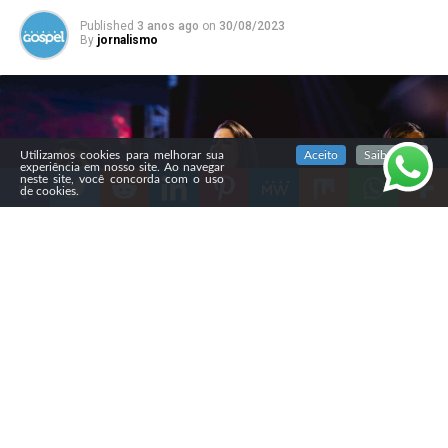
Published
3 anos ago
on
30/08/2023
By
jornalismo
SIGA NOSSAS REDES SOCIAIS
Utilizamos cookies para melhorar sua
Aceito
Saiba mais
experiência em nosso site. Ao navegar
neste site, você concorda com o uso
de cookies.
Compartilhe