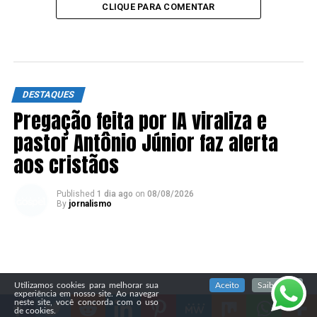
CLIQUE PARA COMENTAR
DESTAQUES
Pregação feita por IA viraliza e
pastor Antônio Júnior faz alerta
aos cristãos
Published
1 dia ago
on
08/08/2026
By
jornalismo
SIGA NOSSAS REDES SOCIAIS
Utilizamos cookies para melhorar sua
Aceito
Saiba mais
experiência em nosso site. Ao navegar
neste site, você concorda com o uso
de cookies.