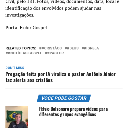
Civil, pelo 181. Fotos, vídeos, documentos, data, local e
identificação dos envolvidos podem ajudar nas
investigações.
Portal Exibir Gospel
RELATED TOPICS:
#CRISTÃOS
#DEUS
#IGREJA
#NOTÍCIAS GOSPEL
#PASTOR
DON'T MISS
Pregação feita por IA viraliza e pastor Antônio Júnior
faz alerta aos cristãos
VOCÊ PODE GOSTAR
Flávio Bolsonaro prepara vídeos para
diferentes grupos evangélicos