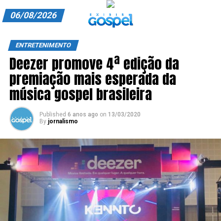
06/08/2026
A EXIBIR GOSPEL
ENTRETENIMENTO
Deezer promove 4ª edição da
ANUNCIE CONOSCO
premiação mais esperada da
ASSINE
música gospel brasileira
CARRINHO
Published
6 anos ago
on
13/03/2020
By
jornalismo
EDITORIAL
ENTREVISTAS
EXPEDIENTE
FINALIZAR COMPRA
HOME