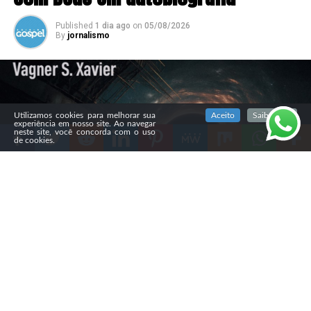
Published
1 dia ago
on
05/08/2026
By
jornalismo
SIGA NOSSAS REDES SOCIAIS
Utilizamos cookies para melhorar sua
Aceito
Saiba mais
experiência em nosso site. Ao navegar
neste site, você concorda com o uso
de cookies.