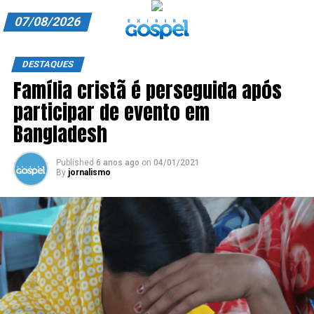
07/08/2026
A EXIBIR GOSPEL
DESTAQUES
Família cristã é perseguida após
ANUNCIE CONOSCO
participar de evento em
ASSINE
Bangladesh
CARRINHO
Published
6 anos ago
on
04/01/2021
By
jornalismo
EDITORIAL
ENTREVISTAS
EXPEDIENTE
FINALIZAR COMPRA
HOME