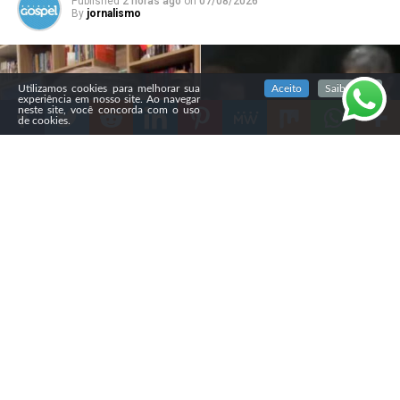
Published
2 horas ago
on
07/08/2026
By
jornalismo
SIGA NOSSAS REDES SOCIAIS
Utilizamos cookies para melhorar sua
Aceito
Saiba mais
experiência em nosso site. Ao navegar
neste site, você concorda com o uso
de cookies.
Compartilhe
O pastor Gustavo Knauer, da Assembleia de Deus Vitória