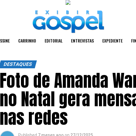
SSINE
CARRINHO
EDITORIAL
ENTREVISTAS
EXPEDIENTE
FI
DESTAQUES
Foto de Amanda Wa
no Natal gera mens
nas redes
Published
7 meses ago
on
27/12/2025