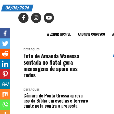
06/08/2026
A EXIBIR GOSPEL
ANUNCIE CONOSCO
A EXIBIR GOSPEL
ANUNCIE CONOSCO
A
ASSINE
DESTAQUES
CARRINHO
Foto de Amanda Wanessa
sentada no Natal gera
EDITORIAL
mensagens de apoio nas
redes
ENTREVISTAS
EXPEDIENTE
DESTAQUES
Câmara de Ponta Grossa aprova
FINALIZAR COMPRA
uso da Bíblia em escolas e terreiro
emite nota contra a proposta
HOME