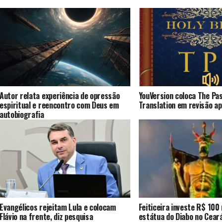
Autor relata experiência de opressão
YouVersion coloca The Pa
espiritual e reencontro com Deus em
Translation em revisão a
autobiografia
Evangélicos rejeitam Lula e colocam
Feiticeira investe R$ 100
Flávio na frente, diz pesquisa
estátua do Diabo no Cear