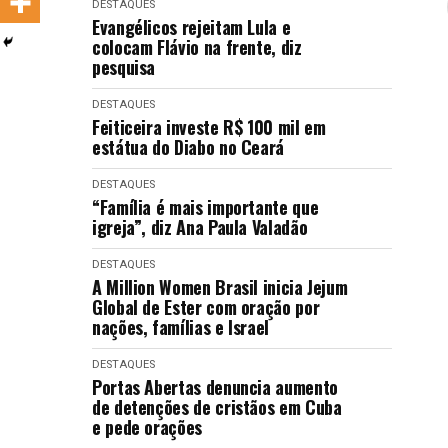
DESTAQUES
LANÇAMENTOS
Evangélicos rejeitam Lula e
colocam Flávio na frente, diz
pesquisa
DESTAQUES
Feiticeira investe R$ 100 mil em
estátua do Diabo no Ceará
DESTAQUES
“Família é mais importante que
igreja”, diz Ana Paula Valadão
DESTAQUES
A Million Women Brasil inicia Jejum
Global de Ester com oração por
nações, famílias e Israel
DESTAQUES
Portas Abertas denuncia aumento
de detenções de cristãos em Cuba
e pede orações