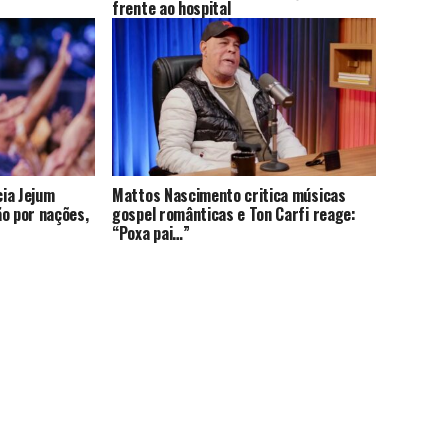
frente ao hospital
cia Jejum
Mattos Nascimento critica músicas
ão por nações,
gospel românticas e Ton Carfi reage:
“Poxa pai…”