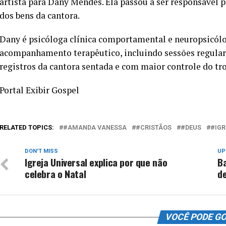
artista para Dany Mendes. Ela passou a ser responsável 
dos bens da cantora.
Dany é psicóloga clínica comportamental e neuropsicólog
acompanhamento terapêutico, incluindo sessões regulare
registros da cantora sentada e com maior controle do tr
Portal Exibir Gospel
RELATED TOPICS:
#AMANDA VANESSA
#CRISTÃOS
#DEUS
#IGR
DON'T MISS
UP
Igreja Universal explica por que não
Ba
celebra o Natal
de
VOCÊ PODE G