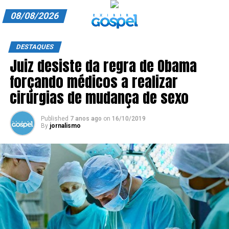
08/08/2026
A EXIBIR GOSPEL
DESTAQUES
Juiz desiste da regra de Obama
ANUNCIE CONOSCO
forçando médicos a realizar
ASSINE
cirurgias de mudança de sexo
CARRINHO
Published
7 anos ago
on
16/10/2019
By
jornalismo
EDITORIAL
ENTREVISTAS
EXPEDIENTE
FINALIZAR COMPRA
HOME