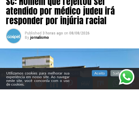
SC: Homem que rejeitou ser
atendido por médico judeu irá
responder por injúria racial
Published
3 horas ago
on
08/08/2026
By
jornalismo
SIGA NOSSAS REDES SOCIAIS
Utilizamos cookies para melhorar sua
Aceito
Saiba mais
experiência em nosso site. Ao navegar
neste site, você concorda com o uso
de cookies.
Compartilhe