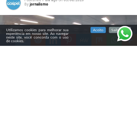
By
jornalismo
SIGA NOSSAS REDES SOCIAIS
Utilizamos cookies para melhorar sua
Aceito
Saiba mais
experiência em nosso site. Ao navegar
neste site, você concorda com o uso
de cookies.
Compartilhe
A Câmara Municipal de Ponta Grossa aprovou, na
segunda-feira (3), em primeira votação, o Projeto de Lei
nº 458/2025, que autoriza o uso da Bíblia como material