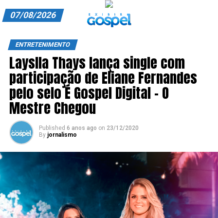
07/08/2026
A EXIBIR GOSPEL
ENTRETENIMENTO
Layslla Thays lança single com
ANUNCIE CONOSCO
participação de Eliane Fernandes
ASSINE
pelo selo É Gospel Digital – O
CARRINHO
Mestre Chegou
EDITORIAL
Published
6 anos ago
on
23/12/2020
By
jornalismo
ENTREVISTAS
EXPEDIENTE
FINALIZAR COMPRA
HOME