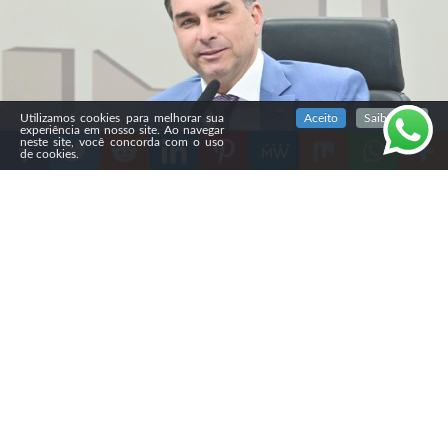
SIGA NOSSAS REDES SOCIAIS
Utilizamos cookies para melhorar sua
Aceito
Saiba mais
experiência em nosso site. Ao navegar
neste site, você concorda com o uso
de cookies.
Compartilhe
Na segunda-feira (3), o BTG Pactual e a Nexus
divulgaram uma pesquisa nacional que mostra que os
eleitores evangélicos são o grupo religioso com maior
rejeição ao presidente Luiz Inácio Lula da Silva (PT).
Segundo o levantamento, 63% afirmam que “não
votariam nele de jeito nenhum”, enquanto 36% dizem