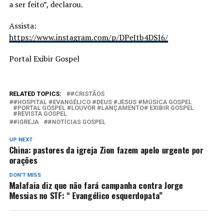
a ser feito”, declarou.
Assista:
https://www.instagram.com/p/DPeJtb4DSJ6/
Portal Exibir Gospel
RELATED TOPICS:
#CRISTÃOS
#HOSPITAL #EVANGÉLICO #DEUS #JESUS #MÚSICA GOSPEL
#PORTAL GOSPEL #LOUVOR #LANÇAMENTO# EXIBIR GOSPEL
#REVISTA GOSPEL
#IGREJA
#NOTÍCIAS GOSPEL
UP NEXT
China: pastores da igreja Zion fazem apelo urgente por
orações
DON'T MISS
Malafaia diz que não fará campanha contra Jorge
Messias no STF: “ Evangélico esquerdopata”