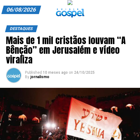
06/08/2026
A EXIBIR GOSPEL
DESTAQUES
Mais de 1 mil cristãos louvam “A
ANUNCIE CONOSCO
Bênção” em Jerusalém e vídeo
ASSINE
viraliza
CARRINHO
Published
10 meses ago
on
24/10/2025
By
jornalismo
EDITORIAL
ENTREVISTAS
EXPEDIENTE
FINALIZAR COMPRA
HOME