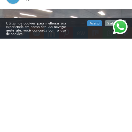
SIGA NOSSAS REDES SOCIAIS
Utilizamos cookies para melhorar sua
Aceito
Saiba mais
experiência em nosso site. Ao navegar
neste site, você concorda com o uso
de cookies.
Compartilhe
A Câmara Municipal de Ponta Grossa aprovou, na
segunda-feira (3), em primeira votação, o Projeto de Lei
nº 458/2025, que autoriza o uso da Bíblia como material