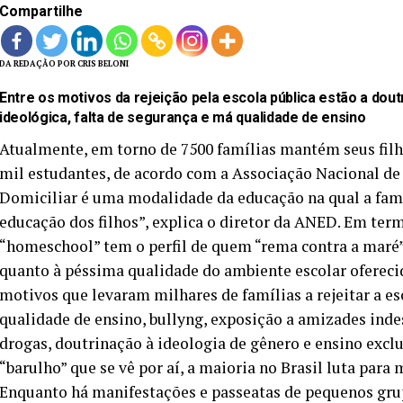
Compartilhe
DA REDAÇÃO POR CRIS BELONI
Entre os motivos da rejeição pela escola pública estão a dou
ideológica, falta de segurança e má qualidade de ensino
Atualmente, em torno de 7500 famílias mantém seus filho
mil estudantes, de acordo com a Associação Nacional d
Domiciliar é uma modalidade da educação na qual a famí
educação dos filhos”, explica o diretor da ANED. Em te
“homeschool” tem o perfil de quem “rema contra a maré”.
quanto à péssima qualidade do ambiente escolar oferecid
motivos que levaram milhares de famílias a rejeitar a es
qualidade de ensino, bullyng, exposição a amizades indes
drogas, doutrinação à ideologia de gênero e ensino exclu
“barulho” que se vê por aí, a maioria no Brasil luta para
Enquanto há manifestações e passeatas de pequenos grup