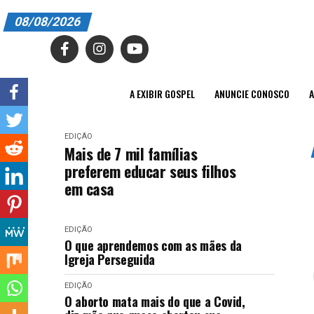
08/08/2026
A EXIBIR GOSPEL
ANUNCIE CONOSCO
A EXIBIR GOSPEL
ANUNCIE CONOSCO
A
ASSINE
EDIÇÃO
CARRINHO
Mais de 7 mil famílias
preferem educar seus filhos
EDITORIAL
em casa
ENTREVISTAS
EDIÇÃO
EXPEDIENTE
O que aprendemos com as mães da
Igreja Perseguida
FINALIZAR COMPRA
EDIÇÃO
HOME
O aborto mata mais do que a Covid,