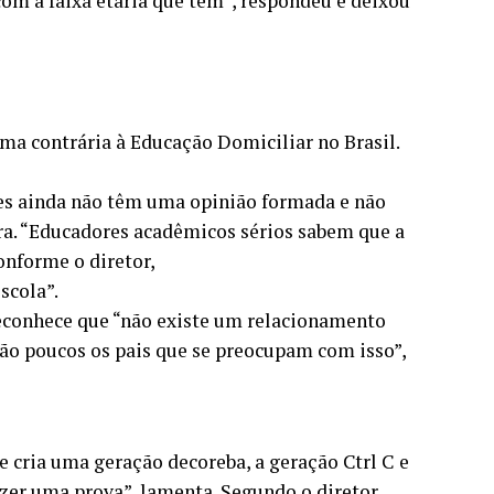
m a faixa etária que tem”, respondeu e deixou
ma contrária à Educação Domiciliar no Brasil.
les ainda não têm uma opinião formada e não
ra. “Educadores acadêmicos sérios sabem que a
onforme o diretor,
scola”.
reconhece que “não existe um relacionamento
“São poucos os pais que se preocupam com isso”,
e cria uma geração decoreba, a geração Ctrl C e
fazer uma prova”, lamenta. Segundo o diretor