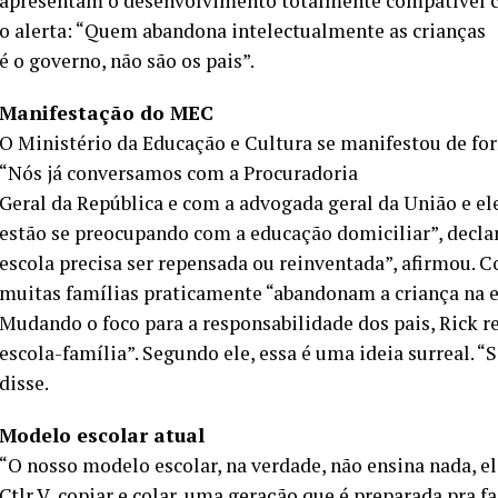
apresentam o desenvolvimento totalmente compatível co
o alerta: “Quem abandona intelectualmente as crianças
é o governo, não são os pais”.
Manifestação do MEC
O Ministério da Educação e Cultura se manifestou de for
“Nós já conversamos com a Procuradoria
Geral da República e com a advogada geral da União e e
estão se preocupando com a educação domiciliar”, decla
escola precisa ser repensada ou reinventada”, afirmou. C
muitas famílias praticamente “abandonam a criança na e
Mudando o foco para a responsabilidade dos pais, Rick 
escola-família”. Segundo ele, essa é uma ideia surreal. 
disse.
Modelo escolar atual
“O nosso modelo escolar, na verdade, não ensina nada, el
Ctlr V, copiar e colar, uma geração que é preparada pra 