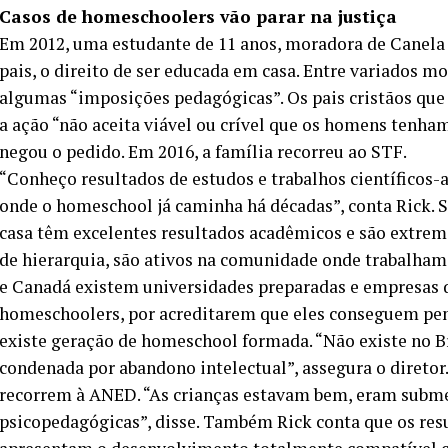
Casos de homeschoolers vão parar na justiça
Em 2012, uma estudante de 11 anos, moradora de Canela (
pais, o direito de ser educada em casa. Entre variados mo
algumas “imposições pedagógicas”. Os pais cristãos que 
a ação “não aceita viável ou crível que os homens tenha
negou o pedido. Em 2016, a família recorreu ao STF.
“Conheço resultados de estudos e trabalhos científico
onde o homeschool já caminha há décadas”, conta Rick. 
casa têm excelentes resultados acadêmicos e são extre
de hierarquia, são ativos na comunidade onde trabalham
e Canadá existem universidades preparadas e empresas 
homeschoolers, por acreditarem que eles conseguem pensa
existe geração de homeschool formada. “Não existe no 
condenada por abandono intelectual”, assegura o diretor.
recorrem à ANED. “As crianças estavam bem, eram subme
psicopedagógicas”, disse. Também Rick conta que os res