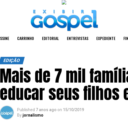
SSINE
CARRINHO
EDITORIAL
ENTREVISTAS
EXPEDIENTE
FI
EDIÇÃO
Mais de 7 mil famíl
educar seus filhos
Published
7 anos ago
on
15/10/2019
By
jornalismo