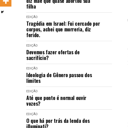
diz mãe que quase abortou sua
LANÇAMENTOS
filha
EDIÇÃO
Tragédia em Israel: Fui cercado por
corpos, achei que morreria, diz
ferido.
EDIÇÃO
Devemos fazer ofertas de
sacrifício?
EDIÇÃO
Ideologia de Gênero passou dos
limites
EDIÇÃO
Até que ponto é normal ouvir
vozes?
EDIÇÃO
O que há por trás da lenda dos
illuminati?