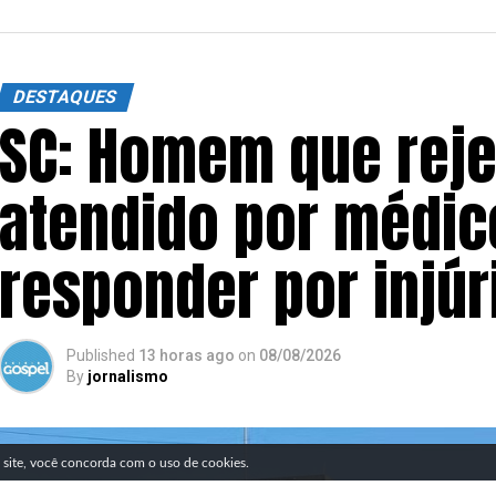
DESTAQUES
SC: Homem que reje
atendido por médico
responder por injúri
Published
13 horas ago
on
08/08/2026
By
jornalismo
SIGA NOSSAS REDES SOCIAIS
e site, você concorda com o uso de cookies.