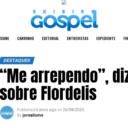
SSINE
CARRINHO
EDITORIAL
ENTREVISTAS
EXPEDIENTE
FI
DESTAQUES
“Me arrependo”, diz
sobre Flordelis
Published
6 anos ago
on
26/08/2020
By
jornalismo