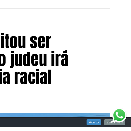
itou ser
 judeu irá
a racial
Aceito
Saiba mais