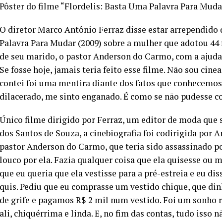
Pôster do filme “Flordelis: Basta Uma Palavra Para Muda
O diretor Marco Antônio Ferraz disse estar arrependido d
Palavra Para Mudar (2009) sobre a mulher que adotou 44 f
de seu marido, o pastor Anderson do Carmo, com a ajuda 
Se fosse hoje, jamais teria feito esse filme. Não sou cine
contei foi uma mentira diante dos fatos que conhecemos a
dilacerado, me sinto enganado. É como se não pudesse c
Único filme dirigido por Ferraz, um editor de moda que s
dos Santos de Souza, a cinebiografia foi codirigida por 
pastor Anderson do Carmo, que teria sido assassinado po
louco por ela. Fazia qualquer coisa que ela quisesse ou 
que eu queria que ela vestisse para a pré-estreia e eu dis
quis. Pediu que eu comprasse um vestido chique, que di
de grife e pagamos R$ 2 mil num vestido. Foi um sonho r
ali, chiquérrima e linda. E, no fim das contas, tudo isso