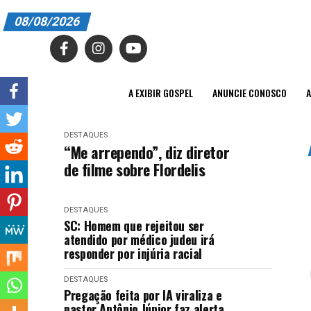
08/08/2026
A EXIBIR GOSPEL
ANUNCIE CONOSCO
A EXIBIR GOSPEL
ANUNCIE CONOSCO
A
ASSINE
DESTAQUES
CARRINHO
“Me arrependo”, diz diretor
de filme sobre Flordelis
EDITORIAL
ENTREVISTAS
DESTAQUES
SC: Homem que rejeitou ser
EXPEDIENTE
atendido por médico judeu irá
responder por injúria racial
FINALIZAR COMPRA
DESTAQUES
Pregação feita por IA viraliza e
HOME
pastor Antônio Júnior faz alerta