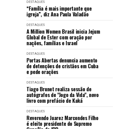
DESTAQUES
“Família é mais importante que
igreja”, diz Ana Paula Valadão
DESTAQUES
A Million Women Brasil inicia Jejum
Global de Ester com oração por
nações, famílias e Israel
DESTAQUES
Portas Abertas denuncia aumento
de detenções de cristãos em Cuba
e pede orações
DESTAQUES
Tiago Brunet realiza sessão de
autógrafos de "Jogo da Vida", novo
livro com prefácio de Kaká
DESTAQUES
Reverendo Juarez Marcondes Filho
é eleito presidente do Supremo