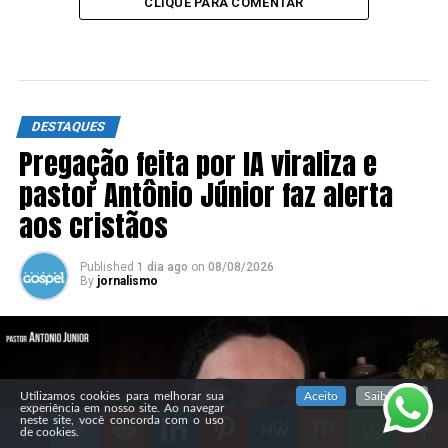
CLIQUE PARA COMENTAR
DESTAQUES
Pregação feita por IA viraliza e
pastor Antônio Júnior faz alerta
aos cristãos
Published
1 dia ago
on
08/08/2026
By
jornalismo
SIGA NOSSAS REDES SOCIAIS
Utilizamos cookies para melhorar sua
Aceito
Saiba mais
experiência em nosso site. Ao navegar
neste site, você concorda com o uso
de cookies.