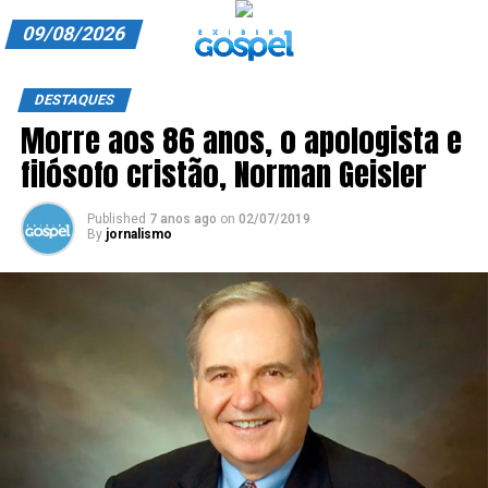
09/08/2026
A EXIBIR GOSPEL
DESTAQUES
Morre aos 86 anos, o apologista e
ANUNCIE CONOSCO
filósofo cristão, Norman Geisler
ASSINE
Published
7 anos ago
on
02/07/2019
CARRINHO
By
jornalismo
EDITORIAL
ENTREVISTAS
EXPEDIENTE
FINALIZAR COMPRA
HOME