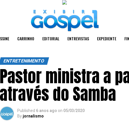
SSINE
CARRINHO
EDITORIAL
ENTREVISTAS
EXPEDIENTE
FI
ENTRETENIMENTO
Pastor ministra a p
através do Samba
Published
6 anos ago
on
05/03/2020
By
jornalismo