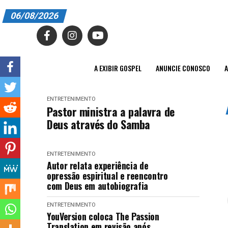
06/08/2026
A EXIBIR GOSPEL
ANUNCIE CONOSCO
A EXIBIR GOSPEL
ANUNCIE CONOSCO
A
ASSINE
ENTRETENIMENTO
CARRINHO
Pastor ministra a palavra de
Deus através do Samba
EDITORIAL
ENTREVISTAS
ENTRETENIMENTO
Autor relata experiência de
EXPEDIENTE
opressão espiritual e reencontro
com Deus em autobiografia
FINALIZAR COMPRA
ENTRETENIMENTO
YouVersion coloca The Passion
HOME
Translation em revisão após