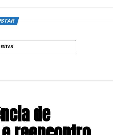
OSTAR
MENTAR
ência de
 e reencontro