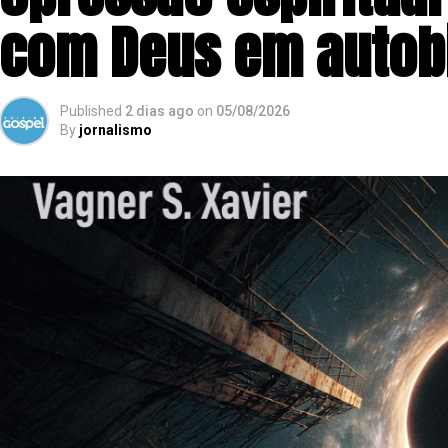
com Deus em autobi
Published
2 dias ago
on
05/08/2026
By
jornalismo