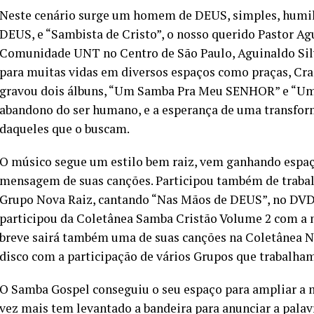
Neste cenário surge um homem de DEUS, simples, humi
DEUS, e “Sambista de Cristo”, o nosso querido Pastor Agu
Comunidade UNT no Centro de São Paulo, Aguinaldo Si
para muitas vidas em diversos espaços como praças, Crac
gravou dois álbuns, “Um Samba Pra Meu SENHOR” e “Uma
abandono do ser humano, e a esperança de uma transfor
daqueles que o buscam.
O músico segue um estilo bem raiz, vem ganhando espaç
mensagem de suas canções. Participou também de traba
Grupo Nova Raiz, cantando “Nas Mãos de DEUS”, no DVD 
participou da Coletânea Samba Cristão Volume 2 com a 
breve sairá também uma de suas canções na Coletânea N
disco com a participação de vários Grupos que trabalham
O Samba Gospel conseguiu o seu espaço para ampliar a
vez mais tem levantado a bandeira para anunciar a palav