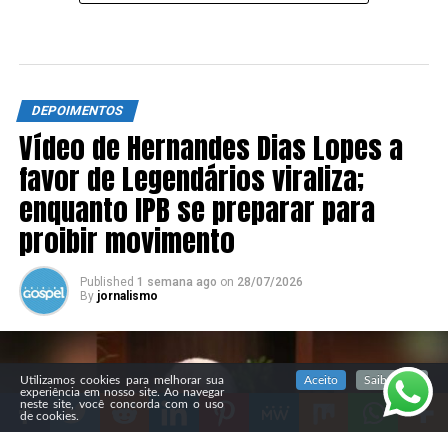
DEPOIMENTOS
Vídeo de Hernandes Dias Lopes a
favor de Legendários viraliza;
enquanto IPB se preparar para
proibir movimento
Published
1 semana ago
on
28/07/2026
By
jornalismo
SIGA NOSSAS REDES SOCIAIS
Utilizamos cookies para melhorar sua
Aceito
Saiba mais
experiência em nosso site. Ao navegar
neste site, você concorda com o uso
de cookies.