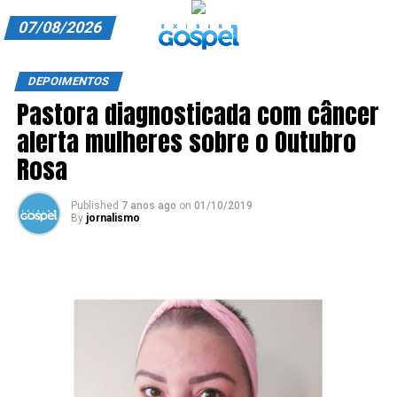
07/08/2026
A EXIBIR GOSPEL
DEPOIMENTOS
Pastora diagnosticada com câncer
ANUNCIE CONOSCO
alerta mulheres sobre o Outubro
ASSINE
Rosa
CARRINHO
Published
7 anos ago
on
01/10/2019
By
jornalismo
EDITORIAL
ENTREVISTAS
EXPEDIENTE
FINALIZAR COMPRA
HOME