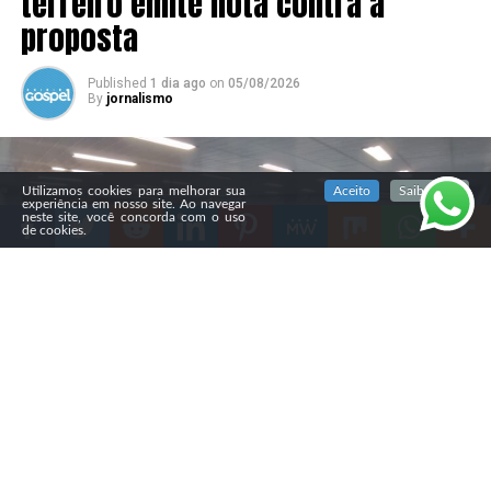
terreiro emite nota contra a
proposta
Published
1 dia ago
on
05/08/2026
By
jornalismo
SIGA NOSSAS REDES SOCIAIS
Utilizamos cookies para melhorar sua
Aceito
Saiba mais
experiência em nosso site. Ao navegar
neste site, você concorda com o uso
de cookies.
Compartilhe