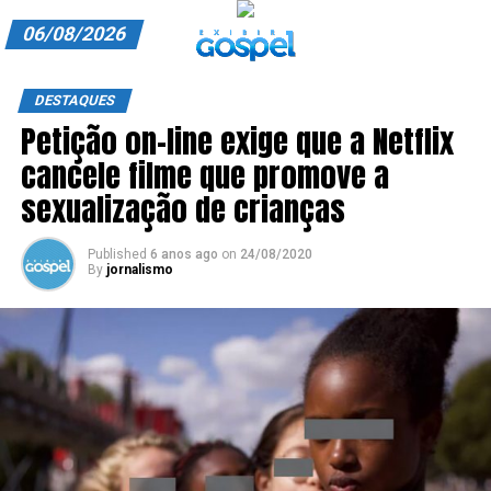
06/08/2026
A EXIBIR GOSPEL
DESTAQUES
Petição on-line exige que a Netflix
ANUNCIE CONOSCO
cancele filme que promove a
ASSINE
sexualização de crianças
CARRINHO
Published
6 anos ago
on
24/08/2020
By
jornalismo
EDITORIAL
ENTREVISTAS
EXPEDIENTE
FINALIZAR COMPRA
HOME