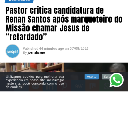
Pastor critica candidatura de
Renan Santos após marqueteiro do
Missão chamar Jesus de
“retardado”
Published
44 minutos ago
on
07/08/2026
By
jornalismo
SIGA NOSSAS REDES SOCIAIS
Utilizamos cookies para melhorar sua
Aceito
Saiba mais
experiência em nosso site. Ao navegar
neste site, você concorda com o uso
de cookies.