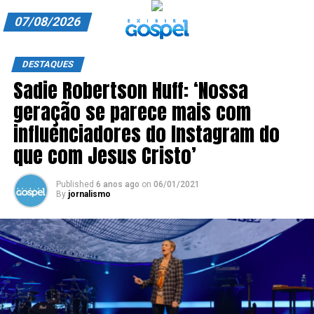
07/08/2026
A EXIBIR GOSPEL
DESTAQUES
Sadie Robertson Huff: ‘Nossa
ANUNCIE CONOSCO
geração se parece mais com
ASSINE
influenciadores do Instagram do
CARRINHO
que com Jesus Cristo’
EDITORIAL
Published
6 anos ago
on
06/01/2021
By
jornalismo
ENTREVISTAS
EXPEDIENTE
FINALIZAR COMPRA
HOME