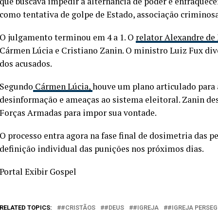
que buscava impedir a alternância de poder e enfraquece
como tentativa de golpe de Estado, associação criminosa
O julgamento terminou em 4 a 1. O
relator Alexandre de
Cármen Lúcia e Cristiano Zanin. O ministro Luiz Fux div
dos acusados.
Segundo
Cármen Lúcia,
houve um plano articulado para 
desinformação e ameaças ao sistema eleitoral. Zanin de
Forças Armadas para impor sua vontade.
O processo entra agora na fase final de dosimetria das 
definição individual das punições nos próximos dias.
Portal Exibir Gospel
RELATED TOPICS:
#CRISTÃOS
#DEUS
#IGREJA
#IGREJA PERSEG