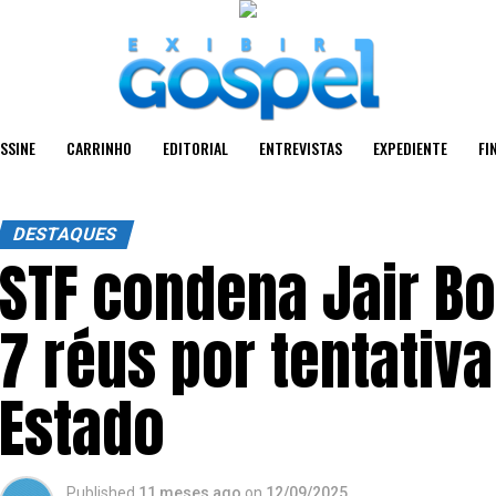
SSINE
CARRINHO
EDITORIAL
ENTREVISTAS
EXPEDIENTE
FI
DESTAQUES
STF condena Jair Bo
7 réus por tentativ
Estado
Published
11 meses ago
on
12/09/2025