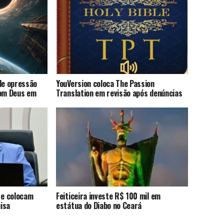
de opressão
YouVersion coloca The Passion
com Deus em
Translation em revisão após denúncias
 e colocam
Feiticeira investe R$ 100 mil em
uisa
estátua do Diabo no Ceará