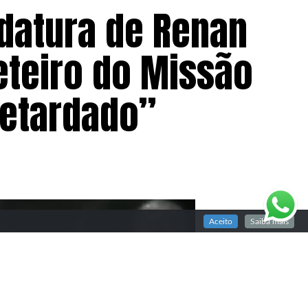
idatura de Renan
teiro do Missão
retardado”
Aceito
Saiba mais