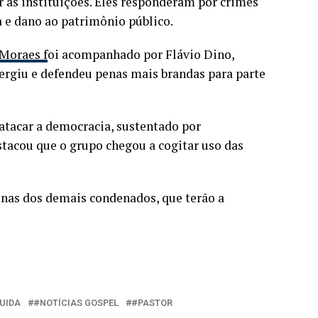
r as instituições. Eles responderam por crimes
 e dano ao patrimônio público.
 Moraes f
oi acompanhado por Flávio Dino,
ergiu e defendeu penas mais brandas para parte
atacar a democracia, sustentado por
stacou que o grupo chegou a cogitar uso das
penas dos demais condenados, que terão a
UIDA
#NOTÍCIAS GOSPEL
#PASTOR