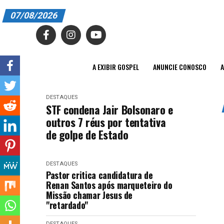
07/08/2026
A EXIBIR GOSPEL
ANUNCIE CONOSCO
A EXIBIR GOSPEL
ANUNCIE CONOSCO
A
ASSINE
DESTAQUES
CARRINHO
STF condena Jair Bolsonaro e
outros 7 réus por tentativa
EDITORIAL
de golpe de Estado
ENTREVISTAS
DESTAQUES
EXPEDIENTE
Pastor critica candidatura de
Renan Santos após marqueteiro do
FINALIZAR COMPRA
Missão chamar Jesus de
"retardado"
HOME
DESTAQUES