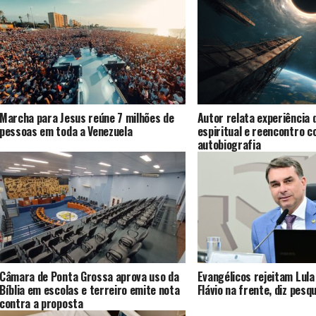
Marcha para Jesus reúne 7 milhões de
Autor relata experiência 
pessoas em toda a Venezuela
espiritual e reencontro 
autobiografia
Câmara de Ponta Grossa aprova uso da
Evangélicos rejeitam Lula
Bíblia em escolas e terreiro emite nota
Flávio na frente, diz pesq
contra a proposta