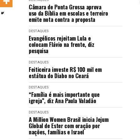
LANÇAMENTOS
Câmara de Ponta Grossa aprova
uso da Bíblia em escolas e terreiro
emite nota contra a proposta
DESTAQUES
Evangélicos rejeitam Lula e
colocam Flávio na frente, diz
pesquisa
DESTAQUES
Feiticeira investe R$ 100 mil em
estátua do Diabo no Ceará
DESTAQUES
“Família é mais importante que
igreja”, diz Ana Paula Valadão
DESTAQUES
A Million Women Brasil inicia Jejum
Global de Ester com oração por
nações, famílias e Israel