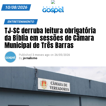
10/08/2026
A EXIBIR GOSPEL
ENTRETENIMENTO
TJ-SC derruba leitura obrigatória
ANUNCIE CONOSCO
da Bíblia em sessões de Câmara
ASSINE
Municipal de Três Barras
CARRINHO
Published
3 meses ago
on
26/05/2026
By
jornalismo
EDITORIAL
ENTREVISTAS
EXPEDIENTE
FINALIZAR COMPRA
HOME