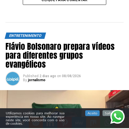
ENTRETENIMENTO
Flávio Bolsonaro prepara vídeos
para diferentes grupos
evangélicos
Published
2 dias ago
on
08/08/2026
By
jornalismo
SIGA NOSSAS REDES SOCIAIS
Utilizamos cookies para melhorar sua
Aceito
Saiba mais
experiência em nosso site. Ao navegar
neste site, você concorda com o uso
de cookies.