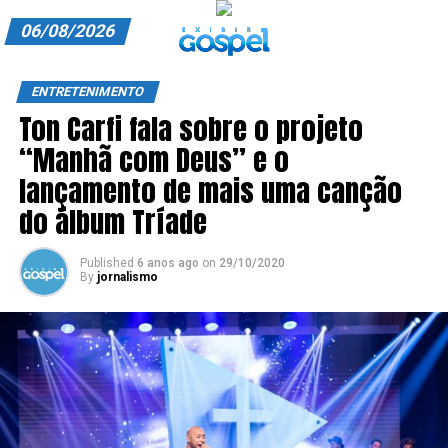
06/08/2026
A EXIBIR GOSPEL
ENTRETENIMENTO
Ton Carfi fala sobre o projeto
ANUNCIE CONOSCO
“Manhã com Deus” e o
ASSINE
lançamento de mais uma canção
CARRINHO
do álbum Tríade
EDITORIAL
Published
6 anos ago
on
29/10/2020
By
jornalismo
ENTREVISTAS
EXPEDIENTE
FINALIZAR COMPRA
HOME