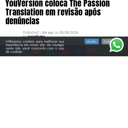
YouVersion coloca The Passion
Translation em revisão após
denúncias
Published
1 dia ago
on
05/08/2026
SIGA NOSSAS REDES SOCIAIS
By
jornalismo
Utilizamos cookies para melhorar sua
Aceito
Saiba mais
experiência em nosso site. Ao navegar
neste site, você concorda com o uso
de cookies.