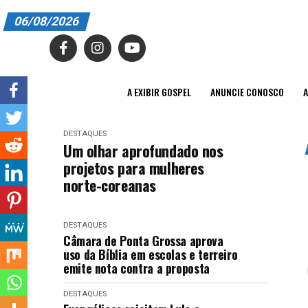
06/08/2026
A EXIBIR GOSPEL
ANUNCIE CONOSCO
A EXIBIR GOSPEL
ANUNCIE CONOSCO
A
ASSINE
DESTAQUES
CARRINHO
Um olhar aprofundado nos
projetos para mulheres
EDITORIAL
norte-coreanas
ENTREVISTAS
DESTAQUES
EXPEDIENTE
Câmara de Ponta Grossa aprova
uso da Bíblia em escolas e terreiro
FINALIZAR COMPRA
emite nota contra a proposta
HOME
DESTAQUES