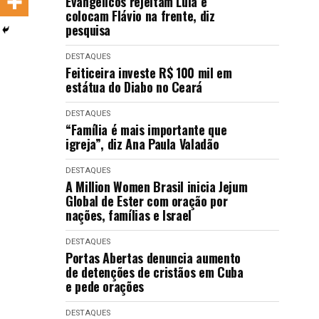
Evangélicos rejeitam Lula e
LANÇAMENTOS
colocam Flávio na frente, diz
pesquisa
DESTAQUES
Feiticeira investe R$ 100 mil em
estátua do Diabo no Ceará
DESTAQUES
“Família é mais importante que
igreja”, diz Ana Paula Valadão
DESTAQUES
A Million Women Brasil inicia Jejum
Global de Ester com oração por
nações, famílias e Israel
DESTAQUES
Portas Abertas denuncia aumento
de detenções de cristãos em Cuba
e pede orações
DESTAQUES