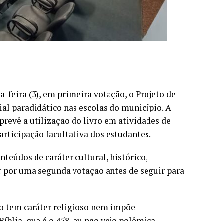
feira (3), em primeira votação, o Projeto de
ial paradidático nas escolas do município. A
prevê a utilização do livro em atividades de
participação facultativa dos estudantes.
teúdos de caráter cultural, histórico,
ar por uma segunda votação antes de seguir para
ão tem caráter religioso nem impõe
Bíblia,
que é o 458, eu não vejo polêmica