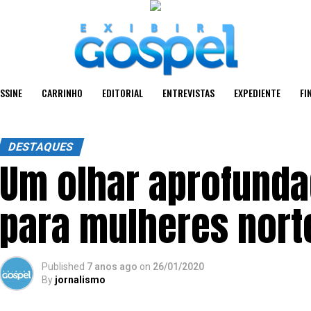
SSINE
CARRINHO
EDITORIAL
ENTREVISTAS
EXPEDIENTE
FI
DESTAQUES
Um olhar aprofunda
para mulheres nort
Published
7 anos ago
on
26/01/2020
By
jornalismo