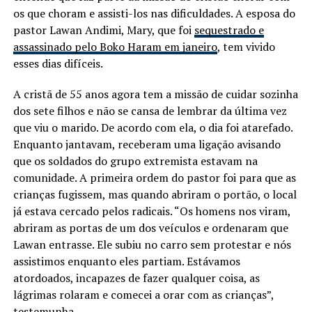
os que choram e assisti-los nas dificuldades. A esposa do
pastor Lawan Andimi, Mary, que foi
sequestrado e
assassinado pelo Boko Haram em janeiro
, tem vivido
esses dias difíceis.
A cristã de 55 anos agora tem a missão de cuidar sozinha
dos sete filhos e não se cansa de lembrar da última vez
que viu o marido. De acordo com ela, o dia foi atarefado.
Enquanto jantavam, receberam uma ligação avisando
que os soldados do grupo extremista estavam na
comunidade. A primeira ordem do pastor foi para que as
crianças fugissem, mas quando abriram o portão, o local
já estava cercado pelos radicais. “Os homens nos viram,
abriram as portas de um dos veículos e ordenaram que
Lawan entrasse. Ele subiu no carro sem protestar e nós
assistimos enquanto eles partiam. Estávamos
atordoados, incapazes de fazer qualquer coisa, as
lágrimas rolaram e comecei a orar com as crianças”,
testemunha.