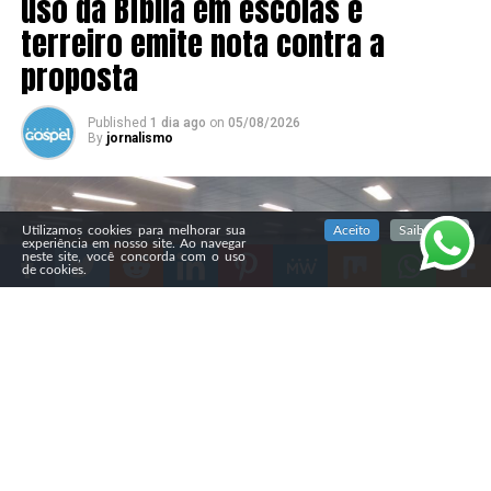
uso da Bíblia em escolas e
terreiro emite nota contra a
proposta
Published
1 dia ago
on
05/08/2026
By
jornalismo
SIGA NOSSAS REDES SOCIAIS
Utilizamos cookies para melhorar sua
Aceito
Saiba mais
experiência em nosso site. Ao navegar
neste site, você concorda com o uso
de cookies.
Compartilhe