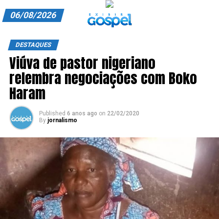
06/08/2026
A EXIBIR GOSPEL
DESTAQUES
Viúva de pastor nigeriano
ANUNCIE CONOSCO
relembra negociações com Boko
ASSINE
Haram
CARRINHO
Published
6 anos ago
on
22/02/2020
By
jornalismo
EDITORIAL
ENTREVISTAS
EXPEDIENTE
FINALIZAR COMPRA
HOME