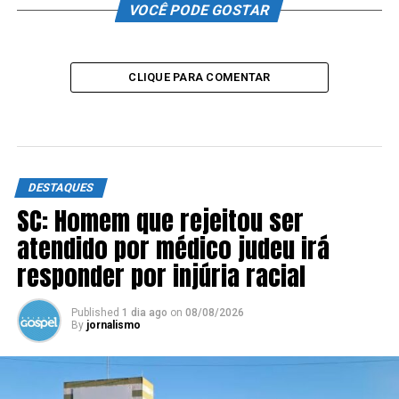
VOCÊ PODE GOSTAR
CLIQUE PARA COMENTAR
DESTAQUES
SC: Homem que rejeitou ser
atendido por médico judeu irá
responder por injúria racial
Published
1 dia ago
on
08/08/2026
By
jornalismo