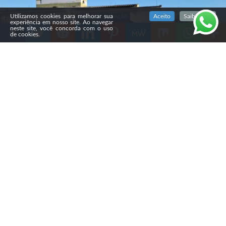
SIGA NOSSAS REDES SOCIAIS
Utilizamos cookies para melhorar sua
Aceito
Saiba mais
experiência em nosso site. Ao navegar
neste site, você concorda com o uso
de cookies.
Compartilhe
Na noite de sábado (1º), um
morador de Caçador (SC)
insultou um médico venezuelano que usava uma quipá
durante atendimento na UPA do bairro Berger. O
paciente foi denunciado pelo Ministério Público de
Santa Catarina (MPSC) e agora responde por dois crimes
de injúria racial.