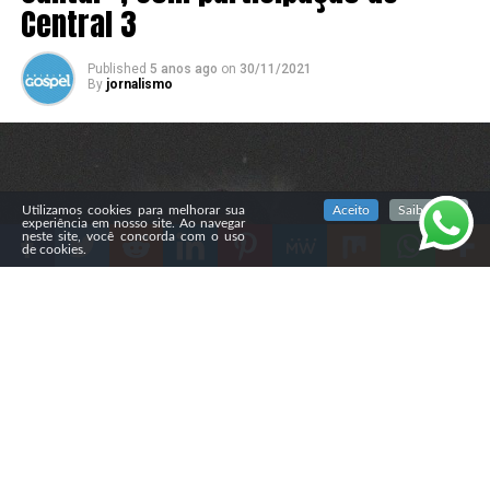
Central 3
Published
5 anos ago
on
30/11/2021
By
jornalismo
SIGA NOSSAS REDES SOCIAIS
Utilizamos cookies para melhorar sua
Aceito
Saiba mais
experiência em nosso site. Ao navegar
neste site, você concorda com o uso
de cookies.