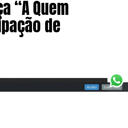
nça “A Quem
ipação de
Aceito
Saiba mais