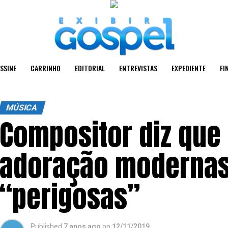
SSINE
CARRINHO
EDITORIAL
ENTREVISTAS
EXPEDIENTE
FI
MÚSICA
Compositor diz que
adoração modernas
“perigosas”
Published
7 anos ago
on
12/11/2019