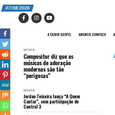
07/08/2026
A EXIBIR GOSPEL
ANUNCIE CONOSCO
A EXIBIR GOSPEL
ANUNCIE CONOSCO
A
ASSINE
MÚSICA
CARRINHO
Compositor diz que as
músicas de adoração
EDITORIAL
modernas são tão
“perigosas”
ENTREVISTAS
EXPEDIENTE
MÚSICA
Jordan Teixeira lança “A Quem
FINALIZAR COMPRA
Cantar”, com participação de
Central 3
HOME