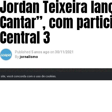
Jordan Teixeira la
Cantar”, com partic
Central 3
Published
5 anos ago
on
30/11/2021
By
jornalismo
SIGA NOSSAS REDES SOCIAIS
e site, você concorda com o uso de cookies.