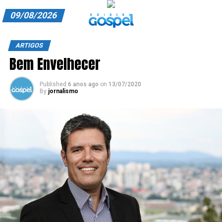
09/08/2026
A EXIBIR GOSPEL
ARTIGOS
Bem Envelhecer
ANUNCIE CONOSCO
ASSINE
Published
6 anos ago
on
13/07/2020
By
jornalismo
CARRINHO
EDITORIAL
ENTREVISTAS
EXPEDIENTE
FINALIZAR COMPRA
HOME