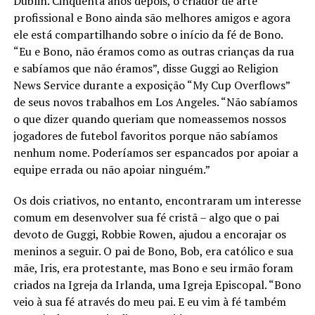
Dublin. Cinquenta anos depois, o criador de arte
profissional e Bono ainda são melhores amigos e agora
ele está compartilhando sobre o início da fé de Bono.
“Eu e Bono, não éramos como as outras crianças da rua
e sabíamos que não éramos”, disse Guggi ao Religion
News Service durante a exposição “My Cup Overflows”
de seus novos trabalhos em Los Angeles. “Não sabíamos
o que dizer quando queriam que nomeassemos nossos
jogadores de futebol favoritos porque não sabíamos
nenhum nome. Poderíamos ser espancados por apoiar a
equipe errada ou não apoiar ninguém.”
Os dois criativos, no entanto, encontraram um interesse
comum em desenvolver sua fé cristã – algo que o pai
devoto de Guggi, Robbie Rowen, ajudou a encorajar os
meninos a seguir. O pai de Bono, Bob, era católico e sua
mãe, Iris, era protestante, mas Bono e seu irmão foram
criados na Igreja da Irlanda, uma Igreja Episcopal. “Bono
veio à sua fé através do meu pai. E eu vim à fé também