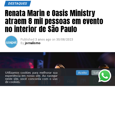
DESTAQUES
Renata Marin e Oasis Ministry
atraem 8 mil pessoas em evento
no interior de São Paulo
Published
3 anos ago
on
30/08/2023
By
jornalismo
SIGA NOSSAS REDES SOCIAIS
Utilizamos cookies para melhorar sua
Aceito
Saiba mais
experiência em nosso site. Ao navegar
neste site, você concorda com o uso
de cookies.