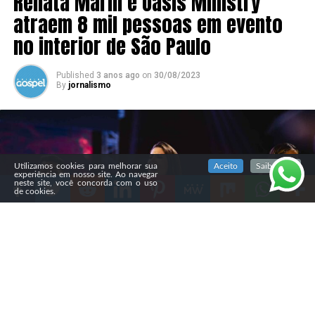
Renata Marin e Oasis Ministry
atraem 8 mil pessoas em evento
no interior de São Paulo
Published
3 anos ago
on
30/08/2023
By
jornalismo
SIGA NOSSAS REDES SOCIAIS
Utilizamos cookies para melhorar sua
Aceito
Saiba mais
experiência em nosso site. Ao navegar
neste site, você concorda com o uso
de cookies.