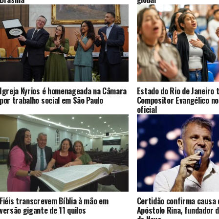
Igreja Kyrios é homenageada na Câmara
Estado do Rio de Janeiro 
por trabalho social em São Paulo
Compositor Evangélico no
oficial
Fiéis transcrevem Bíblia à mão em
Certidão confirma causa 
versão gigante de 11 quilos
Apóstolo Rina, fundador d