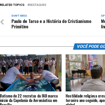
RELATED TOPICS:
DESTAQUES
DON'T MISS
UP
Paulo de Tarso e a História do Cristianismo
Mu
Primitivo
li
VOCÊ PODE G
Batismo de 22 recrutas da FAB marca
Hostilidade religiosa cres
início da Capelania da Aeronáutica em
terceiro ano seguido, ap
Brasília
global