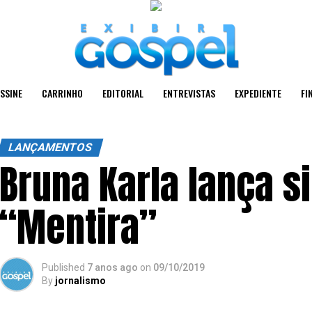
SSINE
CARRINHO
EDITORIAL
ENTREVISTAS
EXPEDIENTE
FI
LANÇAMENTOS
Bruna Karla lança si
“Mentira”
Published
7 anos ago
on
09/10/2019
By
jornalismo