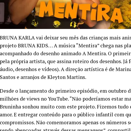
BRUNA KARLA vai deixar seu mês das crianças mais anim
projeto BRUNA KIDS… A música “Mentira” chega nas plat
acompanhado do desenho animado A Mentira. O primeiro t
pela própria artista, que assina roteiro dos desenhos. J
áudio, desenhos e vídeos). A direção artística é de Mari
Santos e arranjos de Kleyton Martins.
Desde o lançamento do primeiro episódio, em outubro d
milhões de views no YouTube. “Não poderíamos estar mai
Bruninha sonhou muito com este projeto. Fizemos tudo 
amor. E entregar conteúdo para o público infantil com q
compromissos. Não comemoramos apenas os números sens
sendo abençoadas através dessas mensagens”, compartil