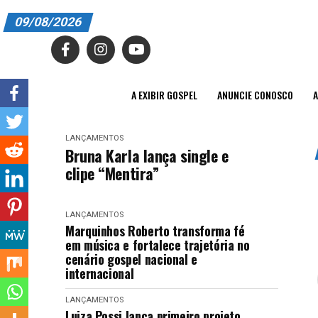
09/08/2026
A EXIBIR GOSPEL
ANUNCIE CONOSCO
A EXIBIR GOSPEL
ANUNCIE CONOSCO
A
ASSINE
LANÇAMENTOS
CARRINHO
Bruna Karla lança single e
clipe “Mentira”
EDITORIAL
ENTREVISTAS
LANÇAMENTOS
Marquinhos Roberto transforma fé
EXPEDIENTE
em música e fortalece trajetória no
cenário gospel nacional e
FINALIZAR COMPRA
internacional
HOME
LANÇAMENTOS
Luiza Possi lança primeiro projeto